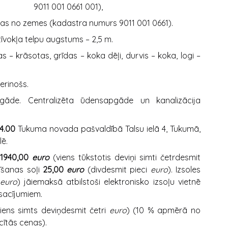
9011 001 0661 001),
 no zemes (kadastra numurs 9011 001 0661).
īvokļa telpu augstums – 2,5 m.
enas – krāsotas, grīdas – koka dēļi, durvis – koka, logi –
ierinošs.
pgāde. Centralizēta ūdensapgāde un kanalizācija
14.00
Tukuma novada pašvaldībā Talsu ielā 4, Tukumā,
ē.
1940,00
euro
(viens tūkstotis deviņi simti četrdesmit
īšanas soļi
25,00
euro
(divdesmit pieci
euro
). Izsoles
euro
) jāiemaksā atbilstoši elektronisko izsoļu vietnē
sacījumiem.
viens simts deviņdesmit četri
euro
) (10 % apmērā no
ītās cenas).