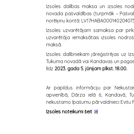
Izsoles dalības maksa un izsoles nod
novada pašvaldības (turpmāk – Pašvald
norēķinu kontā: LV17HABA000140204073
Izsoles uzvarētājam samaksa par pirk
uzvarētāja iemaksātais izsoles nodro
maksā.
Izsoles dalībniekam jāreģistrējas uz I
Tukuma novadā vai Kandavas un pagast
līdz
2023. gada 5. jūnijam plkst. 18.00.
Ar papildus informāciju par Nekust
apvienībā, Dārza ielā 6, Kandavā, T
nekustamo īpašumu pārvaldnieci Evitu Fr
Izsoles noteikumi šeit