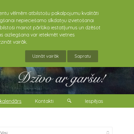
lientu vēlmēm atbilstošu pakalpojumu kvalitāti
niegšanai nepieciešamo sīkdatņu izvietošanai
tbilstoši mainot pārlūka iestatījumus un dzēšot
s aizliegšana var ietekmēt vietnes
zināt vairāk.
Uzināt vairāk
Sapratu
kalendārs
Kontakti
Iespējas