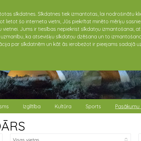
totas sīkdatnes. Sīkdatnes tiek izmantotas, lai nodrošinātu k
not lietot šo interneta vietni, Jūs piekrītat minēto mērķu sas
 vietnei. Jums ir tiesības nepiekrist sīkdatņu izmantošanai, a
t uzmanību, ka atsevišķu sīkdatņu dzēšana un to izmantošana
ācija par sīkdatnēm un kāt ās ierobežot ir pieejams sadaļā uz
isms
Izglītība
Kultūra
Sports
Pasākumu 
DĀRS