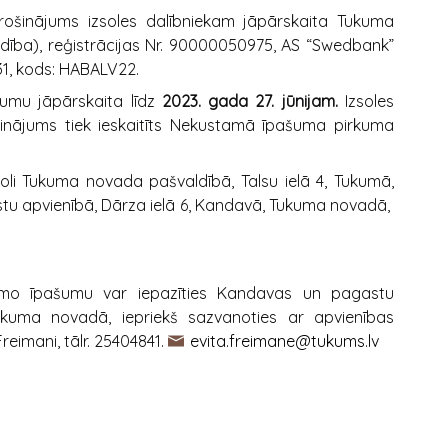
rošinājums izsoles dalībniekam jāpārskaita Tukuma
ība), reģistrācijas Nr. 90000050975, AS “Swedbank”
1, kods: HABALV22.
umu jāpārskaita līdz
2023. gada 27. jūnijam.
Izsoles
šinājums tiek ieskaitīts Nekustamā īpašuma pirkuma
zsoli Tukuma novada pašvaldībā, Talsu ielā 4, Tukumā,
u apvienībā, Dārza ielā 6, Kandavā, Tukuma novadā,
amo īpašumu var iepazīties Kandavas un pagastu
ukuma novadā, iepriekš sazvanoties ar apvienības
eimani, tālr. 25404841.
evita.freimane@tukums.lv