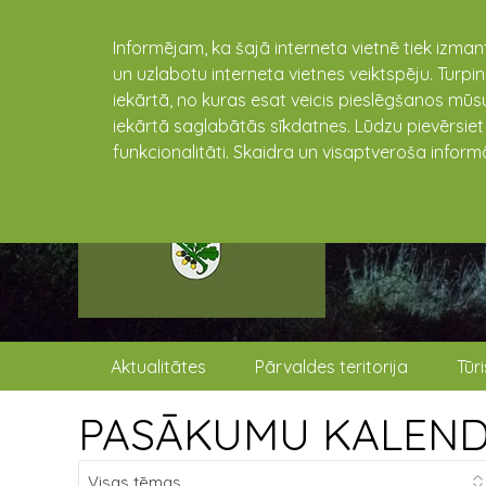
Informējam, ka šajā interneta vietnē tiek izman
un uzlabotu interneta vietnes veiktspēju. Turpi
iekārtā, no kuras esat veicis pieslēgšanos mūsu
iekārtā saglabātās sīkdatnes. Lūdzu pievērsie
funkcionalitāti. Skaidra un visaptveroša inform
Aktualitātes
Pārvaldes teritorija
Tūr
PASĀKUMU KALEN