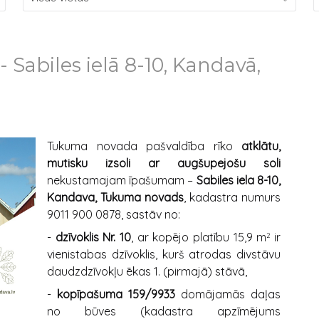
Sabiles ielā 8-10, Kandavā,
Tukuma novada pašvaldība rīko
atklātu,
mutisku izsoli ar augšupejošu soli
nekustamajam īpašumam –
Sabiles iela 8-10,
Kandava, Tukuma novads
, kadastra numurs
9011 900 0878, sastāv no:
-
dzīvoklis Nr. 10
, ar kopējo platību 15,9 m
ir
2
vienistabas dzīvoklis, kurš atrodas divstāvu
daudzdzīvokļu ēkas 1. (pirmajā) stāvā,
-
kopīpašuma 159/9933
domājamās daļas
no būves (kadastra apzīmējums