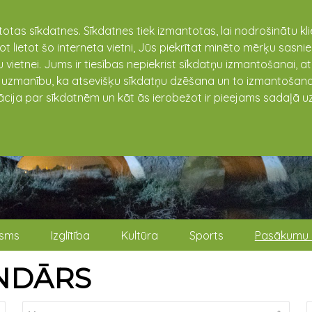
totas sīkdatnes. Sīkdatnes tiek izmantotas, lai nodrošinātu k
not lietot šo interneta vietni, Jūs piekrītat minēto mērķu sas
 vietnei. Jums ir tiesības nepiekrist sīkdatņu izmantošanai, a
t uzmanību, ka atsevišķu sīkdatņu dzēšana un to izmantošana
ācija par sīkdatnēm un kāt ās ierobežot ir pieejams sadaļā uz
isms
Izglītība
Kultūra
Sports
Pasākumu 
NDĀRS