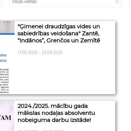
"Ģimenei draudzīgas vides un
sabiedrības veidošana" Zantē,
“Indānos”, Grenčos un Zemītē
17.05.2025 - 23.08.2025
2024./2025. mācību gada
mākslas nodaļas absolventu
nobeiguma darbu izstāde!