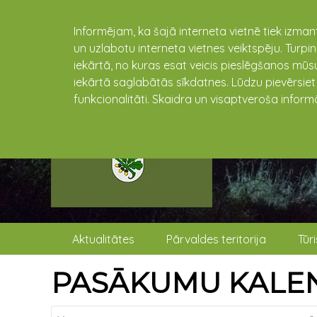
Informējam, ka šajā interneta vietnē tiek izman
un uzlabotu interneta vietnes veiktspēju. Turpi
iekārtā, no kuras esat veicis pieslēgšanos mūsu
iekārtā saglabātās sīkdatnes. Lūdzu pievērsie
funkcionalitāti. Skaidra un visaptveroša inform
Aktualitātes
Pārvaldes teritorija
Tūr
PASĀKUMU KALE