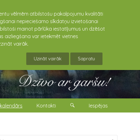
lientu vēlmēm atbilstošu pakalpojumu kvalitāti
niegšanai nepieciešamo sīkdatņu izvietošanai
tbilstoši mainot pārlūka iestatījumus un dzēšot
s aizliegšana var ietekmēt vietnes
zināt vairāk.
Uzināt vairāk
Sapratu
kalendārs
Kontakti
Iespējas