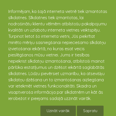
kandava.lv
Informējam, ka šajā interneta vietnē tiek izmantotas
sīkdatnes. Sīkdatnes tiek izmantotas, lai
PASĀKUMU
nodrošinātu klientu vēlmēm atbilstošu pakalpojumu
kvalitāti un uzlabotu interneta vietnes veiktspēju.
KALENDĀRS
Turpinot lietot šo interneta vietni, Jūs piekrītat
minēto mērķu sasniegšanai nepieciešamo sīkdatņu
izvietošanai iekārtā, no kuras esat veicis
pieslēgšanos mūsu vietnei. Jums ir tiesības
nepiekrist sīkdatņu izmantošanai, atbilstoši mainot
pārlūka iestatījumus un dzēšot iekārtā saglabātās
sīkdatnes. Lūdzu pievērsiet uzmanību, ka atsevišķu
sīkdatņu dzēšana un to izmantošanas aizliegšana
var ietekmēt vietnes funkcionalitāti. Skaidra un
visaptveroša informācija par sīkdatnēm un kāt ās
Kandavas novada
ierobežot ir pieejams sadaļā uzzināt vairāk.
čempionāta spēle basketbolā
Uzināt vairāk
Sapratu
par 3.vietu , BJSS 99 - RGR