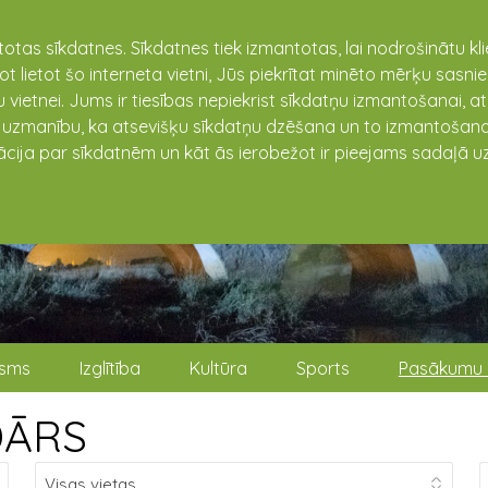
totas sīkdatnes. Sīkdatnes tiek izmantotas, lai nodrošinātu k
not lietot šo interneta vietni, Jūs piekrītat minēto mērķu sas
 vietnei. Jums ir tiesības nepiekrist sīkdatņu izmantošanai, a
t uzmanību, ka atsevišķu sīkdatņu dzēšana un to izmantošana
ācija par sīkdatnēm un kāt ās ierobežot ir pieejams sadaļā uz
isms
Izglītība
Kultūra
Sports
Pasākumu 
DĀRS