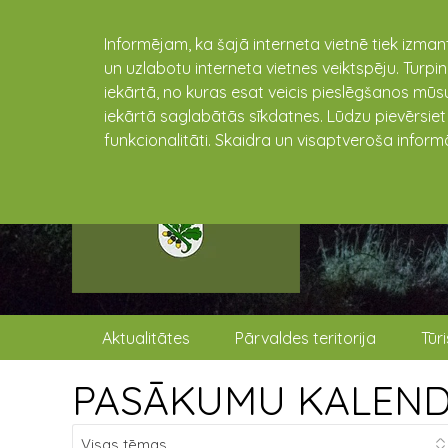
Informējam, ka šajā interneta vietnē tiek izman
un uzlabotu interneta vietnes veiktspēju. Turpi
iekārtā, no kuras esat veicis pieslēgšanos mūsu
iekārtā saglabātās sīkdatnes. Lūdzu pievērsie
funkcionalitāti. Skaidra un visaptveroša inform
Aktualitātes
Pārvaldes teritorija
Tūr
PASĀKUMU KALEN