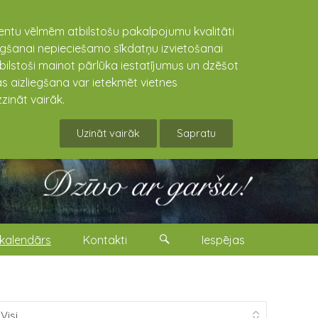
lientu vēlmēm atbilstošu pakalpojumu kvalitāti
niegšanai nepieciešamo sīkdatņu izvietošanai
tbilstoši mainot pārlūka iestatījumus un dzēšot
s aizliegšana var ietekmēt vietnes
zināt vairāk.
Uzināt vairāk
Sapratu
kalendārs
Kontakti
Iespējas