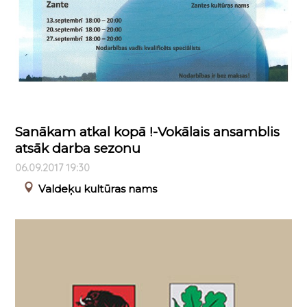
Sanākam atkal kopā !-Vokālais ansamblis
atsāk darba sezonu
06.09.2017 19:30
Valdeķu kultūras nams