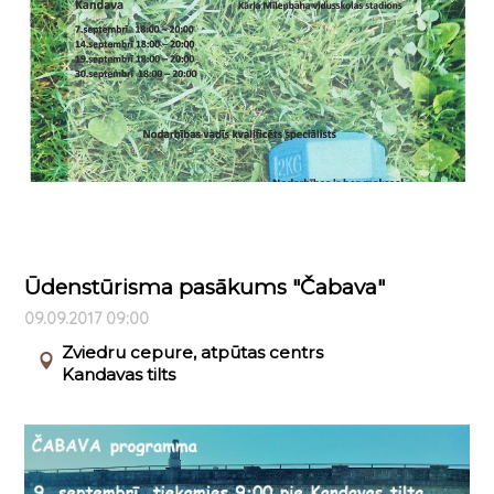
Ūdenstūrisma pasākums "Čabava"
09.09.2017 09:00
Zviedru cepure, atpūtas centrs
Kandavas tilts