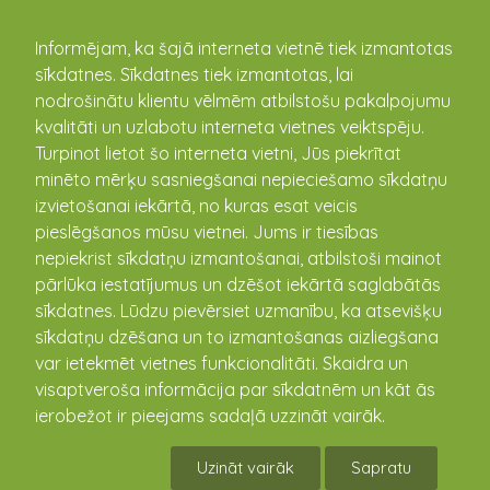
kandava.lv
Informējam, ka šajā interneta vietnē tiek izmantotas
sīkdatnes. Sīkdatnes tiek izmantotas, lai
nodrošinātu klientu vēlmēm atbilstošu pakalpojumu
PASĀKUMU
kvalitāti un uzlabotu interneta vietnes veiktspēju.
Turpinot lietot šo interneta vietni, Jūs piekrītat
KALENDĀRS
minēto mērķu sasniegšanai nepieciešamo sīkdatņu
izvietošanai iekārtā, no kuras esat veicis
pieslēgšanos mūsu vietnei. Jums ir tiesības
nepiekrist sīkdatņu izmantošanai, atbilstoši mainot
pārlūka iestatījumus un dzēšot iekārtā saglabātās
sīkdatnes. Lūdzu pievērsiet uzmanību, ka atsevišķu
sīkdatņu dzēšana un to izmantošanas aizliegšana
var ietekmēt vietnes funkcionalitāti. Skaidra un
visaptveroša informācija par sīkdatnēm un kāt ās
ierobežot ir pieejams sadaļā uzzināt vairāk.
Vandzenes TN Izrāde "Kāzas"
Uzināt vairāk
Sapratu