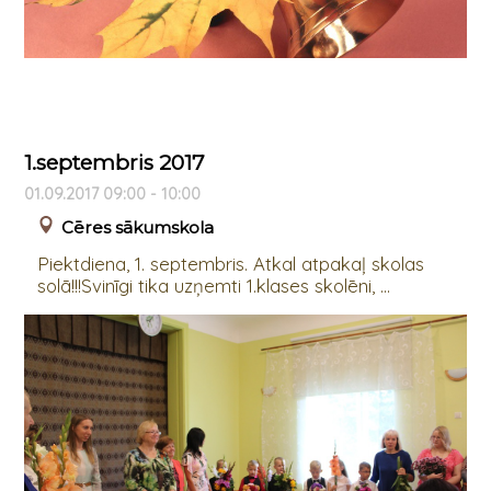
1.septembris 2017
01.09.2017 09:00 - 10:00
Cēres sākumskola
Piektdiena, 1. septembris. Atkal atpakaļ skolas
solā!!!Svinīgi tika uzņemti 1.klases skolēni, ...