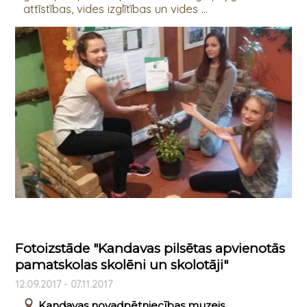
attīstības, vides izglītības un vides ...
Fotoizstāde "Kandavas pilsētas apvienotās
pamatskolas skolēni un skolotāji"
12.09.2017 - 07.11.2017
Kandavas novadpētniecības muzejs