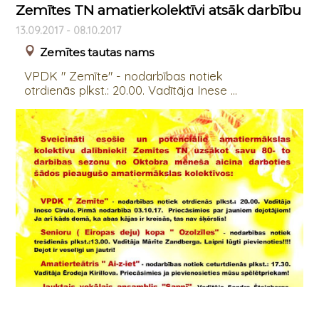
Zemītes TN amatierkolektīvi atsāk darbību
13.09.2017 - 08.10.2017
Zemītes tautas nams
VPDK " Zemīte" - nodarbības notiek
otrdienās plkst.: 20.00. Vadītāja Inese ...