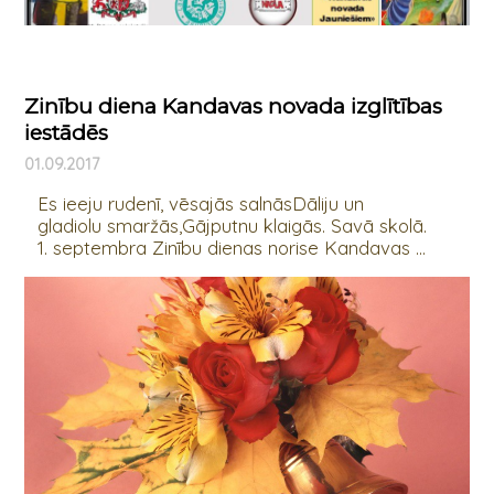
Zinību diena Kandavas novada izglītības
iestādēs
01.09.2017
Es ieeju rudenī, vēsajās salnāsDāliju un
gladiolu smaržās,Gājputnu klaigās. Savā skolā.
1. septembra Zinību dienas norise Kandavas ...