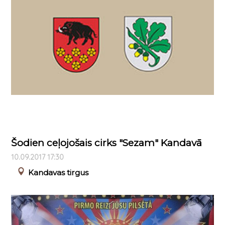
Šodien ceļojošais cirks "Sezam" Kandavā
10.09.2017 17:30
Kandavas tirgus