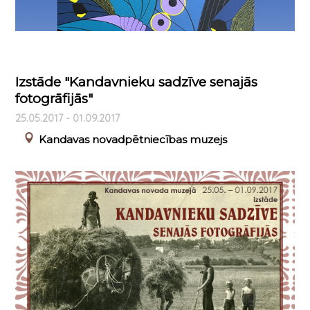
Izstāde "Kandavnieku sadzīve senajās
fotogrāfijās"
25.05.2017 - 01.09.2017
Kandavas novadpētniecības muzejs