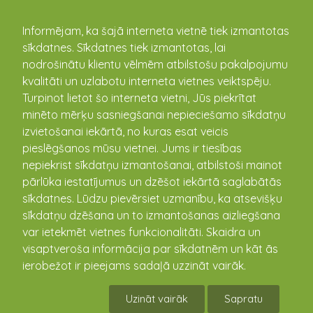
kandava.lv
Informējam, ka šajā interneta vietnē tiek izmantotas
sīkdatnes. Sīkdatnes tiek izmantotas, lai
nodrošinātu klientu vēlmēm atbilstošu pakalpojumu
PASĀKUMU
kvalitāti un uzlabotu interneta vietnes veiktspēju.
Turpinot lietot šo interneta vietni, Jūs piekrītat
KALENDĀRS
minēto mērķu sasniegšanai nepieciešamo sīkdatņu
izvietošanai iekārtā, no kuras esat veicis
pieslēgšanos mūsu vietnei. Jums ir tiesības
nepiekrist sīkdatņu izmantošanai, atbilstoši mainot
pārlūka iestatījumus un dzēšot iekārtā saglabātās
sīkdatnes. Lūdzu pievērsiet uzmanību, ka atsevišķu
sīkdatņu dzēšana un to izmantošanas aizliegšana
var ietekmēt vietnes funkcionalitāti. Skaidra un
visaptveroša informācija par sīkdatnēm un kāt ās
ierobežot ir pieejams sadaļā uzzināt vairāk.
Pievienojies braucienam uz Brocēnu gaisa
takām!
Uzināt vairāk
Sapratu