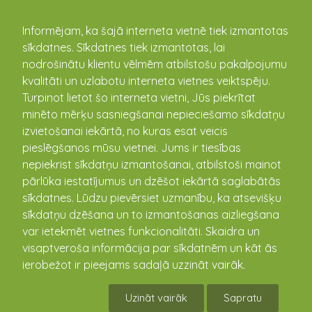
kandava.lv
Informējam, ka šajā interneta vietnē tiek izmantotas
sīkdatnes. Sīkdatnes tiek izmantotas, lai
nodrošinātu klientu vēlmēm atbilstošu pakalpojumu
PASĀKUMU
kvalitāti un uzlabotu interneta vietnes veiktspēju.
Turpinot lietot šo interneta vietni, Jūs piekrītat
KALENDĀRS
minēto mērķu sasniegšanai nepieciešamo sīkdatņu
izvietošanai iekārtā, no kuras esat veicis
pieslēgšanos mūsu vietnei. Jums ir tiesības
nepiekrist sīkdatņu izmantošanai, atbilstoši mainot
pārlūka iestatījumus un dzēšot iekārtā saglabātās
sīkdatnes. Lūdzu pievērsiet uzmanību, ka atsevišķu
sīkdatņu dzēšana un to izmantošanas aizliegšana
var ietekmēt vietnes funkcionalitāti. Skaidra un
visaptveroša informācija par sīkdatnēm un kāt ās
ierobežot ir pieejams sadaļā uzzināt vairāk.
"Crossfit" nodarbības Kandavā
Uzināt vairāk
Sapratu