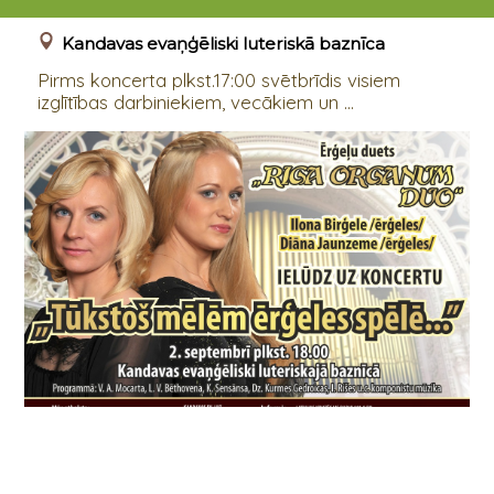
02.09.2016 18:00
Kandavas evaņģēliski luteriskā baznīca
Pirms koncerta plkst.17:00 svētbrīdis visiem
izglītības darbiniekiem, vecākiem un ...