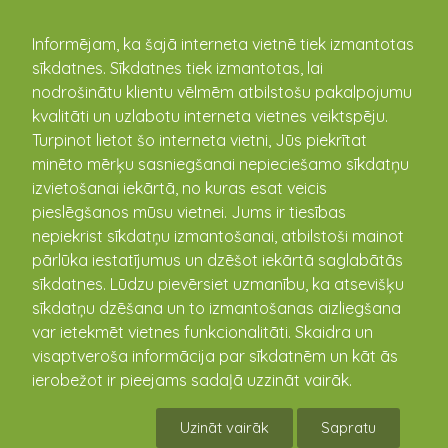
kandava.lv
Informējam, ka šajā interneta vietnē tiek izmantotas
sīkdatnes. Sīkdatnes tiek izmantotas, lai
nodrošinātu klientu vēlmēm atbilstošu pakalpojumu
PASĀKUMU
kvalitāti un uzlabotu interneta vietnes veiktspēju.
Turpinot lietot šo interneta vietni, Jūs piekrītat
KALENDĀRS
minēto mērķu sasniegšanai nepieciešamo sīkdatņu
izvietošanai iekārtā, no kuras esat veicis
pieslēgšanos mūsu vietnei. Jums ir tiesības
nepiekrist sīkdatņu izmantošanai, atbilstoši mainot
pārlūka iestatījumus un dzēšot iekārtā saglabātās
sīkdatnes. Lūdzu pievērsiet uzmanību, ka atsevišķu
sīkdatņu dzēšana un to izmantošanas aizliegšana
var ietekmēt vietnes funkcionalitāti. Skaidra un
visaptveroša informācija par sīkdatnēm un kāt ās
ierobežot ir pieejams sadaļā uzzināt vairāk.
Ērģeļmūzikas koncerts "Tūkstoš mēlēm
ērģeles spēlē"
Uzināt vairāk
Sapratu