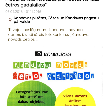
četros gadalaikos”
05.04.2016 - 01.11.2016
Kandavas pilsētas, Cēres un Kandavas pagastu
pārvalde
Tuvojas noslēgumam Kandavas novada
domes izsludinātais fotokonkurss „Kandavas
novads četros ...