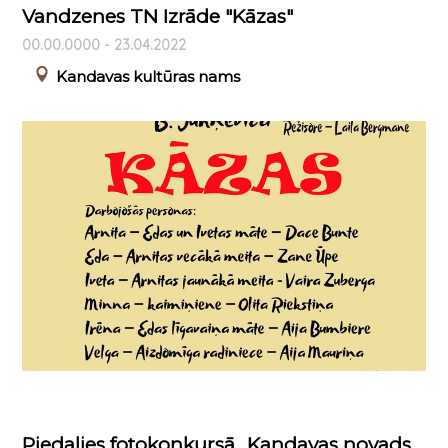
Vandzenes TN Izrāde "Kāzas"
00.00.0000 - 23.04.2022
Kandavas kultūras nams
Piedalies fotokonkursā „Kandavas novads