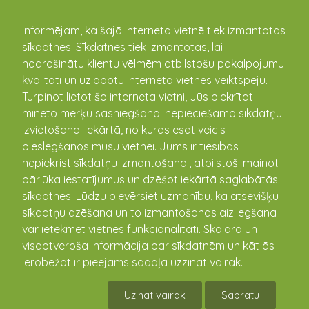
kandava.lv
Informējam, ka šajā interneta vietnē tiek izmantotas
sīkdatnes. Sīkdatnes tiek izmantotas, lai
nodrošinātu klientu vēlmēm atbilstošu pakalpojumu
PASĀKUMU
kvalitāti un uzlabotu interneta vietnes veiktspēju.
Turpinot lietot šo interneta vietni, Jūs piekrītat
KALENDĀRS
minēto mērķu sasniegšanai nepieciešamo sīkdatņu
izvietošanai iekārtā, no kuras esat veicis
pieslēgšanos mūsu vietnei. Jums ir tiesības
nepiekrist sīkdatņu izmantošanai, atbilstoši mainot
pārlūka iestatījumus un dzēšot iekārtā saglabātās
sīkdatnes. Lūdzu pievērsiet uzmanību, ka atsevišķu
sīkdatņu dzēšana un to izmantošanas aizliegšana
var ietekmēt vietnes funkcionalitāti. Skaidra un
visaptveroša informācija par sīkdatnēm un kāt ās
ierobežot ir pieejams sadaļā uzzināt vairāk.
VEF LJBL LR čempionāta spēle basketbolā
2.divīzija rietumi , U-15 zēniem ar
Uzināt vairāk
Sapratu