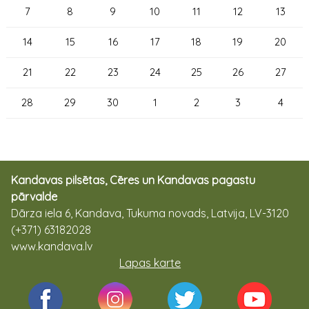
7
8
9
10
11
12
13
14
15
16
17
18
19
20
21
22
23
24
25
26
27
28
29
30
1
2
3
4
Kandavas pilsētas, Cēres un Kandavas pagastu
pārvalde
Dārza iela 6, Kandava, Tukuma novads, Latvija, LV-3120
(+371) 63182028
www.kandava.lv
Lapas karte