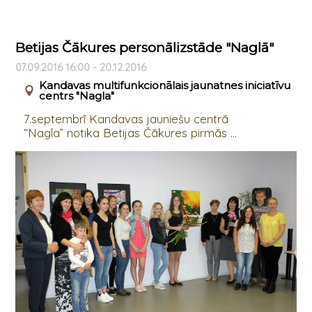
Betijas Čākures personālizstāde "Naglā"
07.09.2016 16:00 - 20.12.2016
Kandavas multifunkcionālais jaunatnes iniciatīvu
centrs "Nagla"
7.septembrī Kandavas jauniešu centrā
“Nagla” notika Betijas Čākures pirmās ...