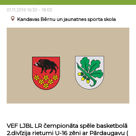
Pārdaugavu ( Rīga) .Kandavas sporta hallē
01.11.2016 16:30 - 18:00
Kandavas Bērnu un jaunatnes sporta skola
VEF LJBL LR čempionāta spēle basketbolā
2.divīzija rietumi U-16 zēni ar Pārdaugavu (