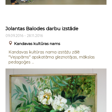
Jolantas Balodes darbu izstāde
09.09.2016 - 28.11.2016
Kandavas kultūras nams
Kandavas kultūras nama izstāžu zālē
"Vejspārns" apskatāma gleznotājas, mākslas
pedagoģes ...