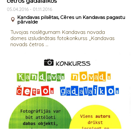
četros gadalaikos”
05.04.2016 - 01.11.2016
Kandavas pilsētas, Cēres un Kandavas pagastu
pārvalde
Tuvojas noslēgumam Kandavas novada
domes izsludinātais fotokonkurss „Kandavas
novads četros ...