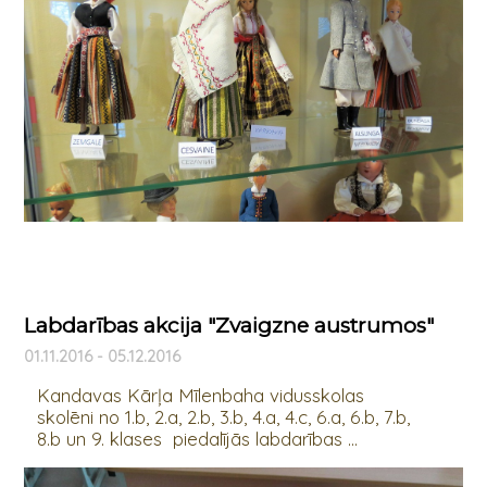
Labdarības akcija "Zvaigzne austrumos"
01.11.2016 - 05.12.2016
Kandavas Kārļa Mīlenbaha vidusskolas
skolēni no 1.b, 2.a, 2.b, 3.b, 4.a, 4.c, 6.a, 6.b, 7.b,
8.b un 9. klases piedalījās labdarības ...