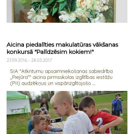
Aicina piedalīties makulatūras vākšanas
konkursā "Palīdzēsim kokiem!"
27.09.2016 - 28.03.2017
SIA "Atkritumu apsaimniekošanas sabiedrība
„Piejūra”" aicina pirmsskolas izglītības iestāžu
(PII) audzēkņus un vispārizglītojošo ...