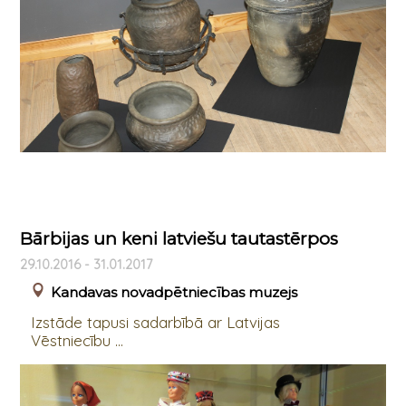
Bārbijas un keni latviešu tautastērpos
29.10.2016 - 31.01.2017
Kandavas novadpētniecības muzejs
Izstāde tapusi sadarbībā ar Latvijas
Vēstniecību ...