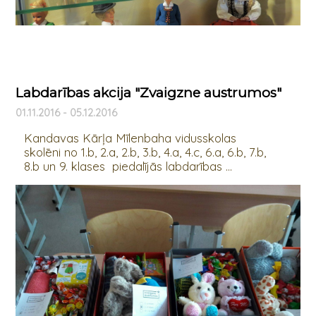
Labdarības akcija "Zvaigzne austrumos"
01.11.2016 - 05.12.2016
Kandavas Kārļa Mīlenbaha vidusskolas
skolēni no 1.b, 2.a, 2.b, 3.b, 4.a, 4.c, 6.a, 6.b, 7.b,
8.b un 9. klases piedalījās labdarības ...