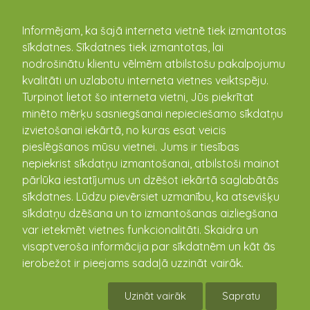
kandava.lv
Informējam, ka šajā interneta vietnē tiek izmantotas
sīkdatnes. Sīkdatnes tiek izmantotas, lai
nodrošinātu klientu vēlmēm atbilstošu pakalpojumu
PASĀKUMU
kvalitāti un uzlabotu interneta vietnes veiktspēju.
Turpinot lietot šo interneta vietni, Jūs piekrītat
KALENDĀRS
minēto mērķu sasniegšanai nepieciešamo sīkdatņu
izvietošanai iekārtā, no kuras esat veicis
pieslēgšanos mūsu vietnei. Jums ir tiesības
nepiekrist sīkdatņu izmantošanai, atbilstoši mainot
pārlūka iestatījumus un dzēšot iekārtā saglabātās
sīkdatnes. Lūdzu pievērsiet uzmanību, ka atsevišķu
sīkdatņu dzēšana un to izmantošanas aizliegšana
var ietekmēt vietnes funkcionalitāti. Skaidra un
visaptveroša informācija par sīkdatnēm un kāt ās
ierobežot ir pieejams sadaļā uzzināt vairāk.
Lasītāju klubiņš tiekas jaunajās bibliotēkas
telpās Andrejdienas pēcpusdienā
Uzināt vairāk
Sapratu