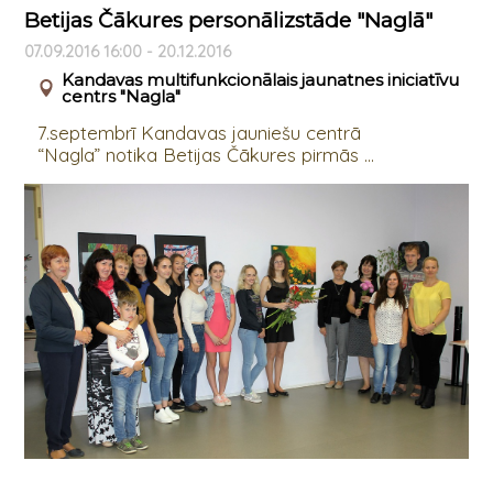
Betijas Čākures personālizstāde "Naglā"
07.09.2016 16:00 - 20.12.2016
Kandavas multifunkcionālais jaunatnes iniciatīvu
centrs "Nagla"
7.septembrī Kandavas jauniešu centrā
“Nagla” notika Betijas Čākures pirmās ...