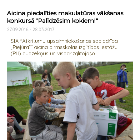
Aicina piedalīties makulatūras vākšanas
konkursā "Palīdzēsim kokiem!"
27.09.2016 - 28.03.2017
SIA "Atkritumu apsaimniekošanas sabiedrība
„Piejūra”" aicina pirmsskolas izglītības iestāžu
(PII) audzēkņus un vispārizglītojošo ...