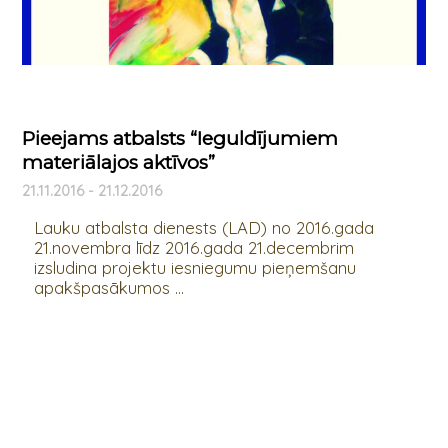
Pieejams atbalsts “Ieguldījumiem
materiālajos aktīvos”
21.11.2016 - 21.12.2016
Lauku atbalsta dienests (LAD) no 2016.gada
21.novembra līdz 2016.gada 21.decembrim
izsludina projektu iesniegumu pieņemšanu
apakšpasākumos ...