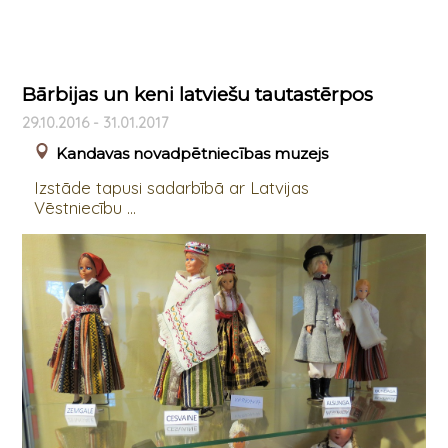
Bārbijas un keni latviešu tautastērpos
29.10.2016 - 31.01.2017
Kandavas novadpētniecības muzejs
Izstāde tapusi sadarbībā ar Latvijas
Vēstniecību ...