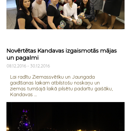
Novērtētas Kandavas izgaismotās mājas
un pagalmi
08.12.2016 - 30.12.2016
Lai radītu Ziemassvētku un Jaungada
gaidīšanas laikam atbilstošu noskaņu un
ziemas tumšajā laikā pilsētu padarītu gaišāku,
Kandavas ...