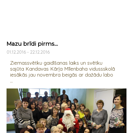
Mazu brīdi pirms...
01.12.2016 - 22.12.2016
Ziemassvētku gaidīšanas laiks un svētku
sajūta Kandavas Kārļa Mīlenbaha vidussskolā
iesākās jau novembra beigās ar dažādu labo
...