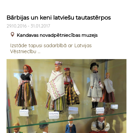
Bārbijas un keni latviešu tautastērpos
29.10.2016 - 31.01.2017
Kandavas novadpētniecības muzejs
Izstāde tapusi sadarbībā ar Latvijas
Vēstniecību ...