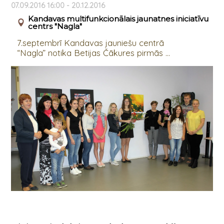
07.09.2016 16:00 - 20.12.2016
Kandavas multifunkcionālais jaunatnes iniciatīvu
centrs "Nagla"
7.septembrī Kandavas jauniešu centrā
“Nagla” notika Betijas Čākures pirmās ...