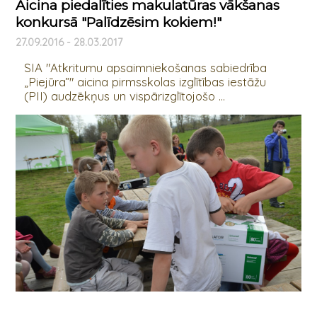
Aicina piedalīties makulatūras vākšanas
konkursā "Palīdzēsim kokiem!"
27.09.2016 - 28.03.2017
SIA "Atkritumu apsaimniekošanas sabiedrība
„Piejūra”" aicina pirmsskolas izglītības iestāžu
(PII) audzēkņus un vispārizglītojošo ...