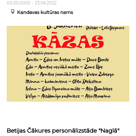
00.00.0000 - 23.04.2022
Kandavas kultūras nams
Betijas Čākures personālizstāde "Naglā"