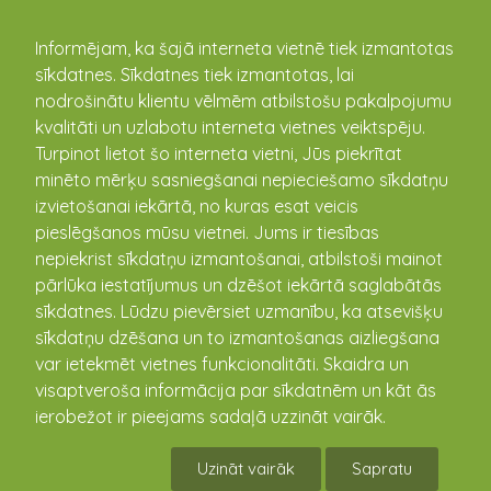
kandava.lv
Informējam, ka šajā interneta vietnē tiek izmantotas
sīkdatnes. Sīkdatnes tiek izmantotas, lai
nodrošinātu klientu vēlmēm atbilstošu pakalpojumu
PASĀKUMU
kvalitāti un uzlabotu interneta vietnes veiktspēju.
Turpinot lietot šo interneta vietni, Jūs piekrītat
KALENDĀRS
minēto mērķu sasniegšanai nepieciešamo sīkdatņu
izvietošanai iekārtā, no kuras esat veicis
pieslēgšanos mūsu vietnei. Jums ir tiesības
nepiekrist sīkdatņu izmantošanai, atbilstoši mainot
pārlūka iestatījumus un dzēšot iekārtā saglabātās
sīkdatnes. Lūdzu pievērsiet uzmanību, ka atsevišķu
sīkdatņu dzēšana un to izmantošanas aizliegšana
var ietekmēt vietnes funkcionalitāti. Skaidra un
visaptveroša informācija par sīkdatnēm un kāt ās
ierobežot ir pieejams sadaļā uzzināt vairāk.
Basketbola spēle Barsy Atyrau pret
LPPP/Nīca
Uzināt vairāk
Sapratu