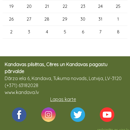
19
20
21
22
23
24
25
26
27
28
29
30
31
1
2
3
4
5
6
7
8
Kandavas pilsētas, Cēres un Kandavas pagastu
pārvalde
Dārza iela 6, Kandava, Tukuma novads, Latvija, LV-3120
(+371) 63182028
www.kandava.lv
Lapas karte
spēcināts ar
viss.lv