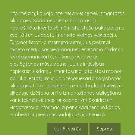
kandava.lv
Informējam, ka šajā interneta vietnē tiek izmantotas
sīkdatnes. Sīkdatnes tiek izmantotas, lai
nodrošinātu klientu vēlmēm atbilstošu pakalpojumu
PASĀKUMU
kvalitāti un uzlabotu interneta vietnes veiktspēju.
Turpinot lietot šo interneta vietni, Jūs piekrītat
KALENDĀRS
minēto mērķu sasniegšanai nepieciešamo sīkdatņu
izvietošanai iekārtā, no kuras esat veicis
pieslēgšanos mūsu vietnei. Jums ir tiesības
nepiekrist sīkdatņu izmantošanai, atbilstoši mainot
pārlūka iestatījumus un dzēšot iekārtā saglabātās
sīkdatnes. Lūdzu pievērsiet uzmanību, ka atsevišķu
sīkdatņu dzēšana un to izmantošanas aizliegšana
var ietekmēt vietnes funkcionalitāti. Skaidra un
visaptveroša informācija par sīkdatnēm un kāt ās
ierobežot ir pieejams sadaļā uzzināt vairāk.
Vandzenes TN Izrāde "Kāzas"
Uzināt vairāk
Sapratu