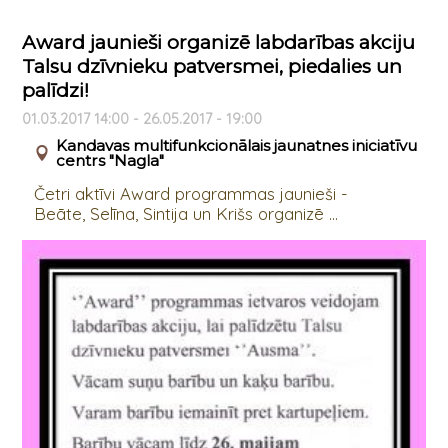
Award jaunieši organizē labdarības akciju
Talsu dzīvnieku patversmei, piedalies un
palīdzi!
01.03.2017 14:00 - 26.05.2017 - 19:00
Kandavas multifunkcionālais jaunatnes iniciatīvu
centrs "Nagla"
Četri aktīvi Award programmas jaunieši -
Beāte, Selīna, Sintija un Krišs organizē ...