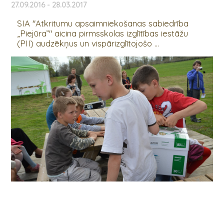
27.09.2016 - 28.03.2017
SIA "Atkritumu apsaimniekošanas sabiedrība
„Piejūra”" aicina pirmsskolas izglītības iestāžu
(PII) audzēkņus un vispārizglītojošo ...