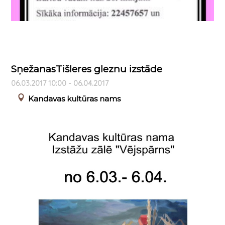
SņežanasTišleres gleznu izstāde
06.03.2017 10:00 - 06.04.2017
Kandavas kultūras nams