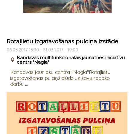
Rotaļlietu izgatavošanas pulciņa izstāde
06.03.2017 15:30 - 31.03.2017 - 19:00
Kandavas multifunkcionālais jaunatnes iniciatīvu
centrs "Nagla"
Kandavas jauniešu centra "Nagla"Rotaļlietu
izgatavošanas pulciņšielūdz uz savu radošo
darbu ...