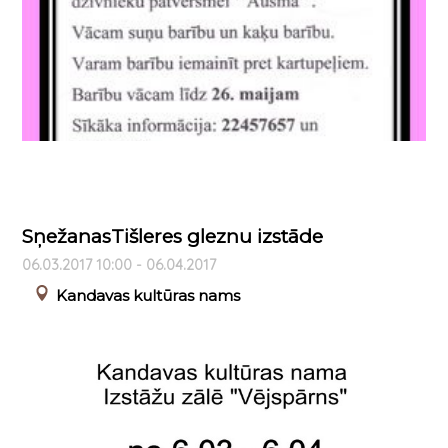
SņežanasTišleres gleznu izstāde
06.03.2017 10:00 - 06.04.2017
Kandavas kultūras nams