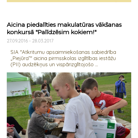
Aicina piedalīties makulatūras vākšanas
konkursā "Palīdzēsim kokiem!"
27.09.2016 - 28.03.2017
SIA "Atkritumu apsaimniekošanas sabiedrība
„Piejūra”" aicina pirmsskolas izglītības iestāžu
(PII) audzēkņus un vispārizglītojošo ...