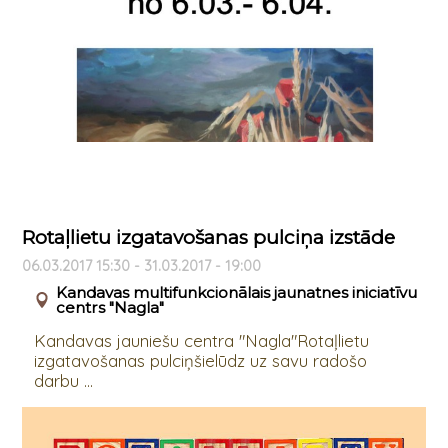
Rotaļlietu izgatavošanas pulciņa izstāde
06.03.2017 15:30 - 31.03.2017 - 19:00
Kandavas multifunkcionālais jaunatnes iniciatīvu
centrs "Nagla"
Kandavas jauniešu centra "Nagla"Rotaļlietu
izgatavošanas pulciņšielūdz uz savu radošo
darbu ...