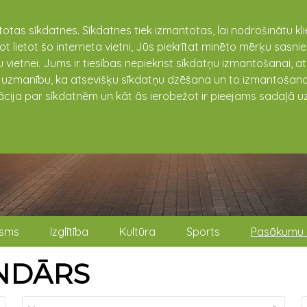
totas sīkdatnes. Sīkdatnes tiek izmantotas, lai nodrošinātu k
not lietot šo interneta vietni, Jūs piekrītat minēto mērķu sas
 vietnei. Jums ir tiesības nepiekrist sīkdatņu izmantošanai, a
t uzmanību, ka atsevišķu sīkdatņu dzēšana un to izmantošana
ācija par sīkdatnēm un kāt ās ierobežot ir pieejams sadaļā uz
isms
Izglītība
Kultūra
Sports
Pasākumu 
NDĀRS