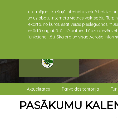
Informējam, ka šajā interneta vietnē tiek izman
un uzlabotu interneta vietnes veiktspēju. Turpi
iekārtā, no kuras esat veicis pieslēgšanos mūsu
iekārtā saglabātās sīkdatnes. Lūdzu pievērsie
funkcionalitāti. Skaidra un visaptveroša inform
Aktualitātes
Pārvaldes teritorija
Tūr
PASĀKUMU KALE