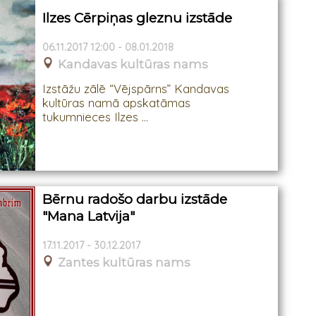
Ilzes Cērpiņas gleznu izstāde
06.11.2017 12:00 - 08.01.2018
Kandavas kultūras nams
Izstāžu zālē “Vējspārns” Kandavas
kultūras namā apskatāmas
tukumnieces Ilzes ...
Bērnu radošo darbu izstāde
"Mana Latvija"
17.11.2017 - 30.12.2017
Zantes kultūras nams