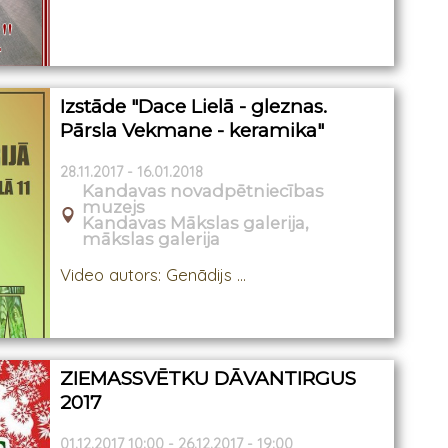
Izstāde "Dace Lielā - gleznas.
Pārsla Vekmane - keramika"
28.11.2017 - 16.01.2018
Kandavas novadpētniecības
muzejs
Kandavas Mākslas galerija,
mākslas galerija
Video autors: Genādijs ...
ZIEMASSVĒTKU DĀVANTIRGUS
2017
01.12.2017 10:00 - 26.12.2017 - 19:00