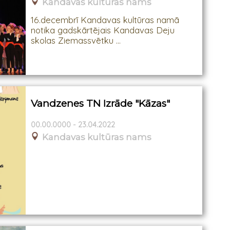
Kandavas kultūras nams
16.decembrī Kandavas kultūras namā
notika gadskārtējais Kandavas Deju
skolas Ziemassvētku ...
Vandzenes TN Izrāde "Kāzas"
00.00.0000 - 23.04.2022
Kandavas kultūras nams