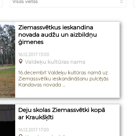
Ziemassvētkus ieskandina
novada audžu un aizbildņu
ģimenes
16.12.2017 13:00
Valdeķu kultūras nams
16.decembrī Valdeķu kultūras namā uz
Ziemassvētku ieskandināšanu pulcējās
Kandavas novada ...
Deju skolas Ziemassvētki kopā
ar Kraukšķīti
16.12.2017 17:00