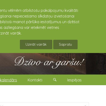
lientu vēlmēm atbilstošu pakalpojumu kvalitāti
niegšanai nepieciešamo sīkdatņu izvietošanai
tbilstoši mainot pārlūka iestatījumus un dzēšot
s aizliegšana var ietekmēt vietnes
zināt vairāk.
Uzināt vairāk
Sapratu
kalendārs
Kontakti
Iespējas