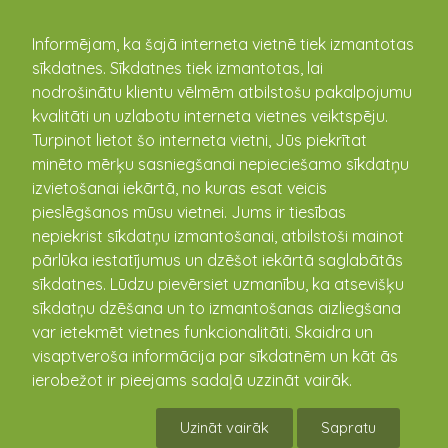
kandava.lv
Informējam, ka šajā interneta vietnē tiek izmantotas
sīkdatnes. Sīkdatnes tiek izmantotas, lai
nodrošinātu klientu vēlmēm atbilstošu pakalpojumu
PASĀKUMU
kvalitāti un uzlabotu interneta vietnes veiktspēju.
Turpinot lietot šo interneta vietni, Jūs piekrītat
KALENDĀRS
minēto mērķu sasniegšanai nepieciešamo sīkdatņu
izvietošanai iekārtā, no kuras esat veicis
pieslēgšanos mūsu vietnei. Jums ir tiesības
nepiekrist sīkdatņu izmantošanai, atbilstoši mainot
pārlūka iestatījumus un dzēšot iekārtā saglabātās
sīkdatnes. Lūdzu pievērsiet uzmanību, ka atsevišķu
sīkdatņu dzēšana un to izmantošanas aizliegšana
var ietekmēt vietnes funkcionalitāti. Skaidra un
visaptveroša informācija par sīkdatnēm un kāt ās
ierobežot ir pieejams sadaļā uzzināt vairāk.
Vecāku rūķu darbnīca
Uzināt vairāk
Sapratu