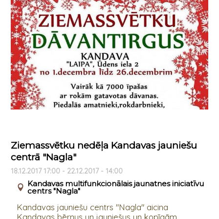
Ziemassvētku nedēļa Kandavas jauniešu
centrā "Nagla"
18.12.2017 17:00 - 22.12.2017 - 14:00
Kandavas multifunkcionālais jaunatnes iniciatīvu
centrs "Nagla"
Kandavas jauniešu centrs "Nagla" aicina
Kandavas bērnus un jauniešus un kopīgām