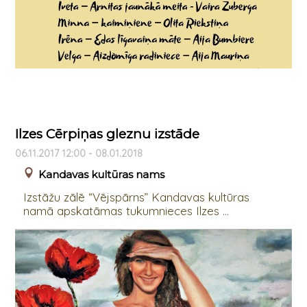
Ilzes Cērpiņas gleznu izstāde
06.11.2017 12:00 - 08.01.2018
Kandavas kultūras nams
Izstāžu zālē “Vējspārns” Kandavas kultūras
namā apskatāmas tukumnieces Ilzes ...