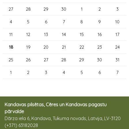
27
28
29
30
1
2
3
4
5
6
7
8
9
10
11
12
13
14
15
16
17
18
19
20
21
22
23
24
25
26
27
28
29
30
31
1
2
3
4
5
6
7
Kandavas pilsētas, Cēres un Kandavas pagastu
pārvalde
Dārza iela 6, Kandava, Tukuma novads, Latvija, LV-3120
(+371) 63182028