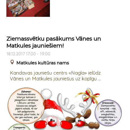
Ziemassvētku pasākums Vānes un
Matkules jauniešiem!
18.12.2017 17:00 - 19:00
Matkules kultūras nams
Kandavas jauniešu centrs «Nagla» ielūdz
Vānes un Matkules jauniešus uz kopīgu ...