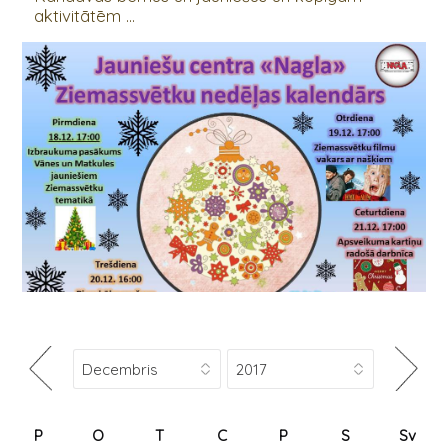
aktivitātēm ...
P
O
T
C
P
S
Sv