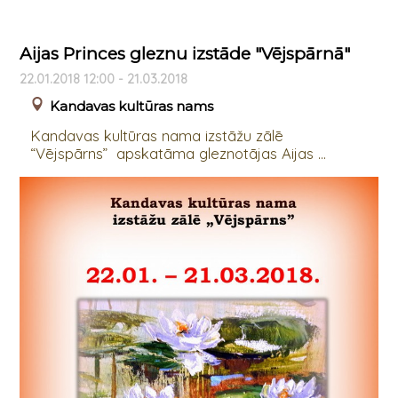
Aijas Princes gleznu izstāde "Vējspārnā"
22.01.2018 12:00 - 21.03.2018
Kandavas kultūras nams
Kandavas kultūras nama izstāžu zālē
“Vējspārns” apskatāma gleznotājas Aijas ...