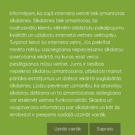
kandava.lv
Informējam, ka šajā interneta vietnē tiek izmantotas
sīkdatnes. Sīkdatnes tiek izmantotas, lai
nodrošinātu klientu vēlmēm atbilstošu pakalpojumu
PASĀKUMU
kvalitāti un uzlabotu interneta vietnes veiktspēju.
Turpinot lietot šo interneta vietni, Jūs piekrītat
KALENDĀRS
minēto mērķu sasniegšanai nepieciešamo sīkdatņu
izvietošanai iekārtā, no kuras esat veicis
pieslēgšanos mūsu vietnei. Jums ir tiesības
nepiekrist sīkdatņu izmantošanai, atbilstoši mainot
pārlūka iestatījumus un dzēšot iekārtā saglabātās
sīkdatnes. Lūdzu pievērsiet uzmanību, ka atsevišķu
sīkdatņu dzēšana un to izmantošanas aizliegšana
var ietekmēt vietnes funkcionalitāti. Skaidra un
visaptveroša informācija par sīkdatnēm un kāt ās
ierobežot ir pieejams sadaļā uzzināt vairāk.
PROJEKTA NEDĒĻAS PIRMĀ DIENA
Uzināt vairāk
Sapratu