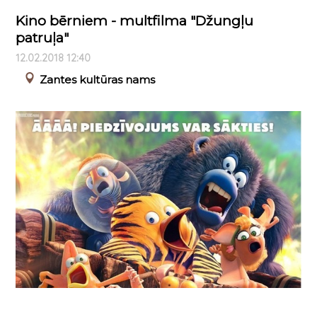
Kino bērniem - multfilma "Džungļu
patruļa"
12.02.2018 12:40
Zantes kultūras nams