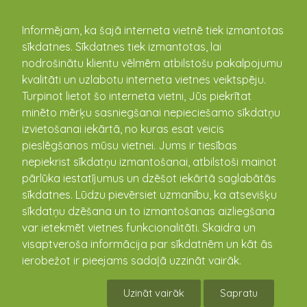
kandava.lv
Informējam, ka šajā interneta vietnē tiek izmantotas
sīkdatnes. Sīkdatnes tiek izmantotas, lai
nodrošinātu klientu vēlmēm atbilstošu pakalpojumu
PASĀKUMU
kvalitāti un uzlabotu interneta vietnes veiktspēju.
Turpinot lietot šo interneta vietni, Jūs piekrītat
KALENDĀRS
minēto mērķu sasniegšanai nepieciešamo sīkdatņu
izvietošanai iekārtā, no kuras esat veicis
pieslēgšanos mūsu vietnei. Jums ir tiesības
nepiekrist sīkdatņu izmantošanai, atbilstoši mainot
pārlūka iestatījumus un dzēšot iekārtā saglabātās
sīkdatnes. Lūdzu pievērsiet uzmanību, ka atsevišķu
sīkdatņu dzēšana un to izmantošanas aizliegšana
var ietekmēt vietnes funkcionalitāti. Skaidra un
visaptveroša informācija par sīkdatnēm un kāt ās
ierobežot ir pieejams sadaļā uzzināt vairāk.
PROJEKTA NEDĒĻAS CETURTĀ DIENA
Uzināt vairāk
Sapratu