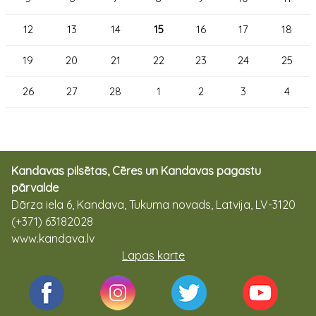
12
13
14
15
16
17
18
19
20
21
22
23
24
25
26
27
28
1
2
3
4
Kandavas pilsētas, Cēres un Kandavas pagastu
pārvalde
Dārza iela 6, Kandava, Tukuma novads, Latvija, LV-3120
(+371) 63182028
www.kandava.lv
Lapas karte