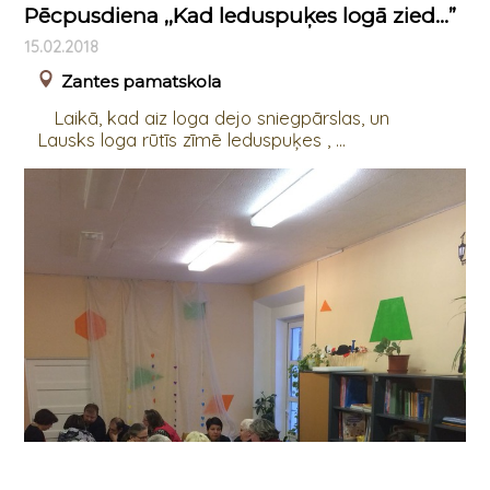
Pēcpusdiena ,,Kad leduspuķes logā zied...”
15.02.2018
Zantes pamatskola
Laikā, kad aiz loga dejo sniegpārslas, un
Lausks loga rūtīs zīmē leduspuķes , ...