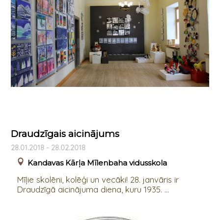
Draudzīgais aicinājums
28.01.2018 - 28.02.2018
Kandavas Kārļa Mīlenbaha vidusskola
Mīļie skolēni, kolēģi un vecāki! 28. janvāris ir
Draudzīgā aicinājuma diena, kuru 1935. ...