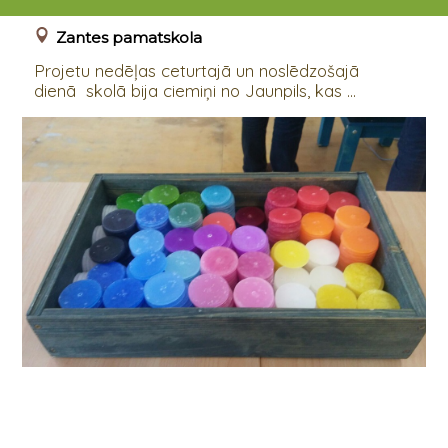
15.02.2018
Zantes pamatskola
Projetu nedēļas ceturtajā un noslēdzošajā
dienā skolā bija ciemiņi no Jaunpils, kas ...