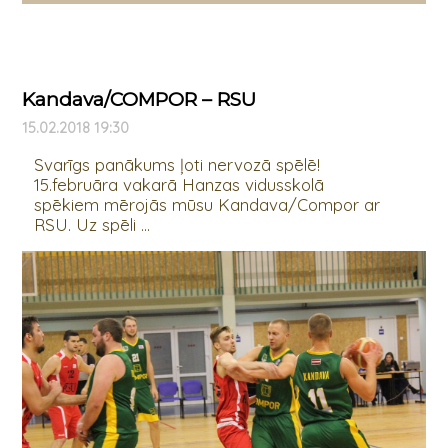
Kandava/COMPOR – RSU
15.02.2018 19:30
Svarīgs panākums ļoti nervozā spēlē!
15.februāra vakarā Hanzas vidusskolā
spēkiem mērojās mūsu Kandava/Compor ar
RSU. Uz spēli ...