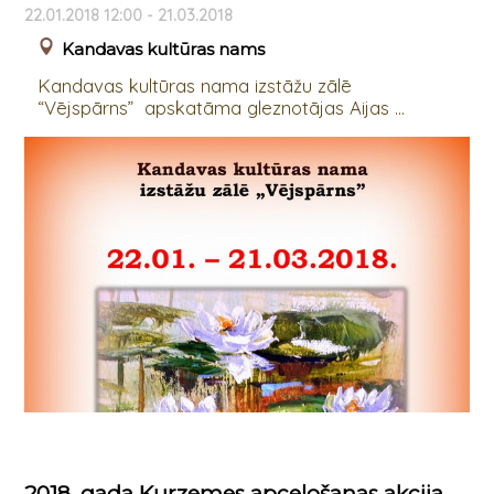
22.01.2018 12:00 - 21.03.2018
Kandavas kultūras nams
Kandavas kultūras nama izstāžu zālē
“Vējspārns” apskatāma gleznotājas Aijas ...
2018. gada Kurzemes apceļošanas akcija