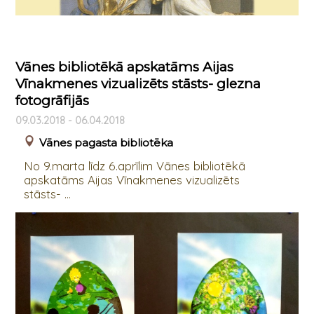
Vānes bibliotēkā apskatāms Aijas
Vīnakmenes vizualizēts stāsts- glezna
fotogrāfijās
09.03.2018 - 06.04.2018
Vānes pagasta bibliotēka
No 9.marta līdz 6.aprīlim Vānes bibliotēkā
apskatāms Aijas Vīnakmenes vizualizēts
stāsts- ...