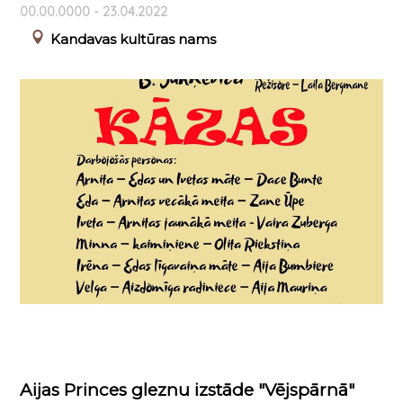
00.00.0000 - 23.04.2022
Kandavas kultūras nams
Aijas Princes gleznu izstāde "Vējspārnā"