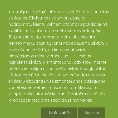
kandava.lv
Informējam, ka šajā interneta vietnē tiek izmantotas
sīkdatnes. Sīkdatnes tiek izmantotas, lai
nodrošinātu klientu vēlmēm atbilstošu pakalpojumu
PASĀKUMU
kvalitāti un uzlabotu interneta vietnes veiktspēju.
Turpinot lietot šo interneta vietni, Jūs piekrītat
KALENDĀRS
minēto mērķu sasniegšanai nepieciešamo sīkdatņu
izvietošanai iekārtā, no kuras esat veicis
pieslēgšanos mūsu vietnei. Jums ir tiesības
nepiekrist sīkdatņu izmantošanai, atbilstoši mainot
pārlūka iestatījumus un dzēšot iekārtā saglabātās
sīkdatnes. Lūdzu pievērsiet uzmanību, ka atsevišķu
sīkdatņu dzēšana un to izmantošanas aizliegšana
var ietekmēt vietnes funkcionalitāti. Skaidra un
visaptveroša informācija par sīkdatnēm un kāt ās
ierobežot ir pieejams sadaļā uzzināt vairāk.
Radošā darbnīca
Uzināt vairāk
Sapratu