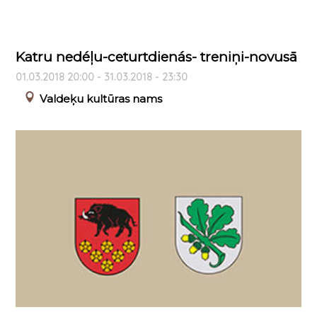
Katru nedéļu-ceturtdienás- treniņi-novusā
01.03.2018 20:00 - 31.03.2018 - 23:30
Valdeķu kultūras nams