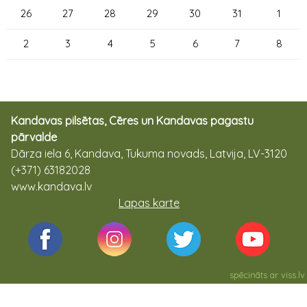
26
27
28
29
30
31
1
2
3
4
5
6
7
8
Kandavas pilsētas, Cēres un Kandavas pagastu
pārvalde
Dārza iela 6, Kandava, Tukuma novads, Latvija, LV-3120
(+371) 63182028
www.kandava.lv
Lapas karte
spēcināts ar
viss.lv