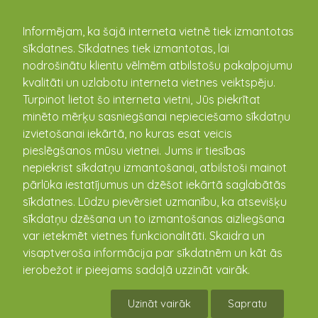
kandava.lv
Informējam, ka šajā interneta vietnē tiek izmantotas
sīkdatnes. Sīkdatnes tiek izmantotas, lai
nodrošinātu klientu vēlmēm atbilstošu pakalpojumu
PASĀKUMU
kvalitāti un uzlabotu interneta vietnes veiktspēju.
Turpinot lietot šo interneta vietni, Jūs piekrītat
KALENDĀRS
minēto mērķu sasniegšanai nepieciešamo sīkdatņu
izvietošanai iekārtā, no kuras esat veicis
pieslēgšanos mūsu vietnei. Jums ir tiesības
nepiekrist sīkdatņu izmantošanai, atbilstoši mainot
pārlūka iestatījumus un dzēšot iekārtā saglabātās
sīkdatnes. Lūdzu pievērsiet uzmanību, ka atsevišķu
sīkdatņu dzēšana un to izmantošanas aizliegšana
var ietekmēt vietnes funkcionalitāti. Skaidra un
visaptveroša informācija par sīkdatnēm un kāt ās
ierobežot ir pieejams sadaļā uzzināt vairāk.
Zantes pamatskolai 11 Zaļais karogs!
Uzināt vairāk
Sapratu