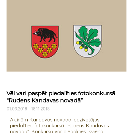
Vēl vari paspēt piedalīties fotokonkursā
“Rudens Kandavas novadā”
01.09.2018 - 18.11.2018
Aicinām Kandavas novada iedzīvotājus
piedalīties fotokonkursā "Rudens Kandavas
novadā". Konkursā var piedalīties ikviena