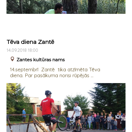
Tēva diena Zantē
14.09.2018 18:00
Zantes kultūras nams
14.septembrī Zantē tika atzīmēta Tēva
diena. Par pasākuma norisi rūpējās ...