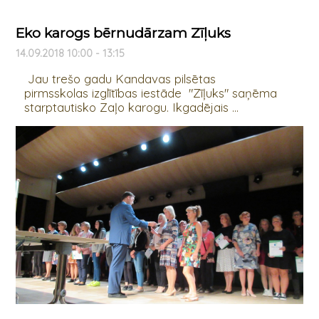
Eko karogs bērnudārzam Zīļuks
14.09.2018 10:00 - 13:15
Jau trešo gadu Kandavas pilsētas
pirmsskolas izglītības iestāde "Zīļuks" saņēma
starptautisko Zaļo karogu. Ikgadējais ...