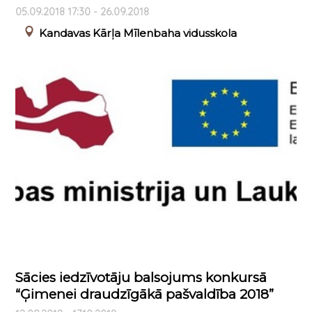
05.09.2018 17:30 - 26.09.2018
Kandavas Kārļa Mīlenbaha vidusskola
Sācies iedzīvotāju balsojums konkursā
“Ģimenei draudzīgākā pašvaldība 2018”