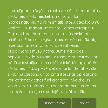
kandava.lv
Informējam, ka šajā interneta vietnē tiek izmantotas
sīkdatnes. Sīkdatnes tiek izmantotas, lai
nodrošinātu klientu vēlmēm atbilstošu pakalpojumu
PASĀKUMU
kvalitāti un uzlabotu interneta vietnes veiktspēju.
Turpinot lietot šo interneta vietni, Jūs piekrītat
KALENDĀRS
minēto mērķu sasniegšanai nepieciešamo sīkdatņu
izvietošanai iekārtā, no kuras esat veicis
pieslēgšanos mūsu vietnei. Jums ir tiesības
nepiekrist sīkdatņu izmantošanai, atbilstoši mainot
pārlūka iestatījumus un dzēšot iekārtā saglabātās
sīkdatnes. Lūdzu pievērsiet uzmanību, ka atsevišķu
sīkdatņu dzēšana un to izmantošanas aizliegšana
var ietekmēt vietnes funkcionalitāti. Skaidra un
visaptveroša informācija par sīkdatnēm un kāt ās
ierobežot ir pieejams sadaļā uzzināt vairāk.
Radošā darbnīca
Uzināt vairāk
Sapratu