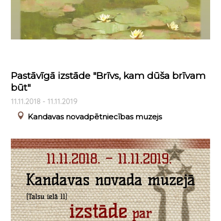
Pastāvīgā izstāde "Brīvs, kam dūša brīvam
būt"
11.11.2018 - 11.11.2019
Kandavas novadpētniecības muzejs