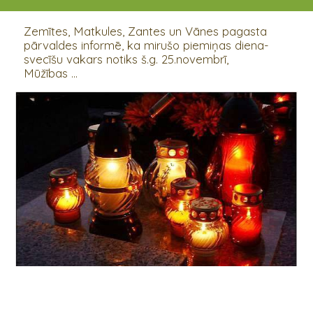
25.11.2018
Zemītes, Matkules, Zantes un Vānes pagasta
pārvaldes informē, ka mirušo piemiņas diena-
svecīšu vakars notiks š.g. 25.novembrī,
Mūžības ...