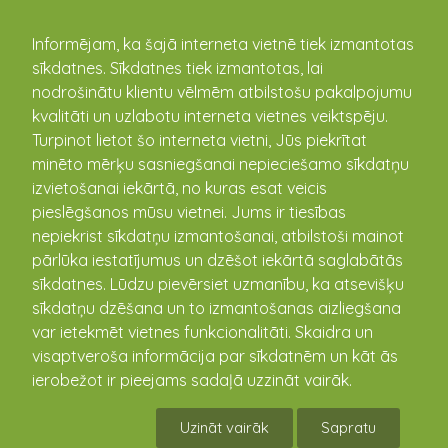
kandava.lv
Informējam, ka šajā interneta vietnē tiek izmantotas
sīkdatnes. Sīkdatnes tiek izmantotas, lai
nodrošinātu klientu vēlmēm atbilstošu pakalpojumu
PASĀKUMU
kvalitāti un uzlabotu interneta vietnes veiktspēju.
Turpinot lietot šo interneta vietni, Jūs piekrītat
KALENDĀRS
minēto mērķu sasniegšanai nepieciešamo sīkdatņu
izvietošanai iekārtā, no kuras esat veicis
pieslēgšanos mūsu vietnei. Jums ir tiesības
nepiekrist sīkdatņu izmantošanai, atbilstoši mainot
pārlūka iestatījumus un dzēšot iekārtā saglabātās
sīkdatnes. Lūdzu pievērsiet uzmanību, ka atsevišķu
sīkdatņu dzēšana un to izmantošanas aizliegšana
var ietekmēt vietnes funkcionalitāti. Skaidra un
visaptveroša informācija par sīkdatnēm un kāt ās
ierobežot ir pieejams sadaļā uzzināt vairāk.
Svecīšu vakari Kandavas novada kapsētās
Mūžības svētdienā
Uzināt vairāk
Sapratu