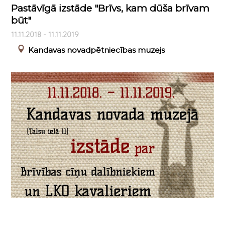
Pastāvīgā izstāde "Brīvs, kam dūša brīvam
būt"
11.11.2018 - 11.11.2019
Kandavas novadpētniecības muzejs