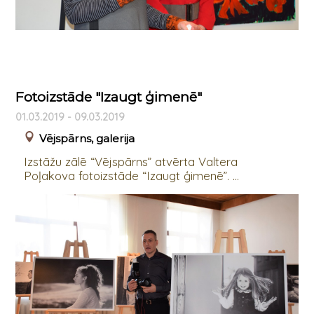
Fotoizstāde "Izaugt ģimenē"
01.03.2019 - 09.03.2019
Vējspārns, galerija
Izstāžu zālē “Vējspārns” atvērta Valtera
Poļakova fotoizstāde “Izaugt ģimenē”. ...