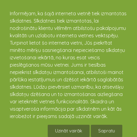
kandava.lv
Informējam, ka šajā interneta vietnē tiek izmantotas
sīkdatnes. Sīkdatnes tiek izmantotas, lai
nodrošinātu klientu vēlmēm atbilstošu pakalpojumu
PASĀKUMU
kvalitāti un uzlabotu interneta vietnes veiktspēju.
Turpinot lietot šo interneta vietni, Jūs piekrītat
KALENDĀRS
minēto mērķu sasniegšanai nepieciešamo sīkdatņu
izvietošanai iekārtā, no kuras esat veicis
pieslēgšanos mūsu vietnei. Jums ir tiesības
nepiekrist sīkdatņu izmantošanai, atbilstoši mainot
pārlūka iestatījumus un dzēšot iekārtā saglabātās
sīkdatnes. Lūdzu pievērsiet uzmanību, ka atsevišķu
sīkdatņu dzēšana un to izmantošanas aizliegšana
var ietekmēt vietnes funkcionalitāti. Skaidra un
visaptveroša informācija par sīkdatnēm un kāt ās
ierobežot ir pieejams sadaļā uzzināt vairāk.
Vandzenes TN Izrāde "Kāzas"
Uzināt vairāk
Sapratu