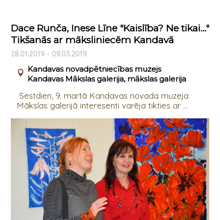
Dace Runča, Inese Līne "Kaislība? Ne tikai..."
Tikšanās ar māksliniecēm Kandavā
28.01.2019 - 09.03.2019
Kandavas novadpētniecības muzejs
Kandavas Mākslas galerija, mākslas galerija
Sestdien, 9. martā Kandavas novada muzeja
Mākslas galerijā interesenti varēja tikties ar ...