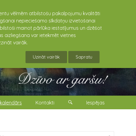
lientu vēlmēm atbilstošu pakalpojumu kvalitāti
niegšanai nepieciešamo sīkdatņu izvietošanai
tbilstoši mainot pārlūka iestatījumus un dzēšot
s aizliegšana var ietekmēt vietnes
zināt vairāk.
Uzināt vairāk
Sapratu
kalendārs
Kontakti
Iespējas