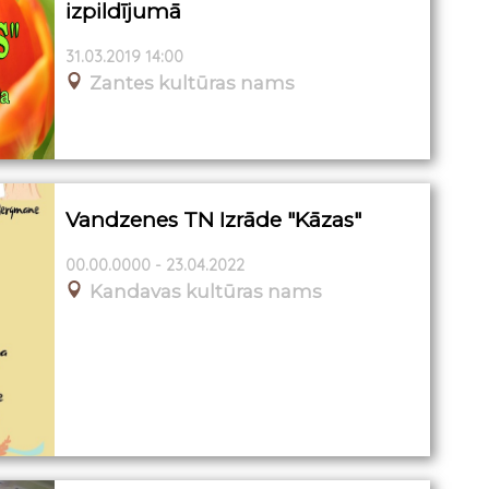
izpildījumā
31.03.2019 14:00
Zantes kultūras nams
Vandzenes TN Izrāde "Kāzas"
00.00.0000 - 23.04.2022
Kandavas kultūras nams