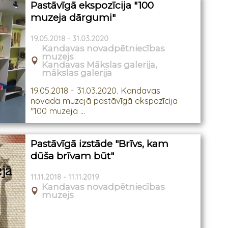
Pastāvīgā ekspozīcija "100
muzeja dārgumi"
19.05.2018 - 31.03.2020
Kandavas novadpētniecības
muzejs
Kandavas Mākslas galerija,
mākslas galerija
19.05.2018 - 31.03.2020. Kandavas
novada muzejā pastāvīgā ekspozīcija
"100 muzeja ...
Pastāvīgā izstāde "Brīvs, kam
dūša brīvam būt"
11.11.2018 - 11.11.2019
Kandavas novadpētniecības
muzejs