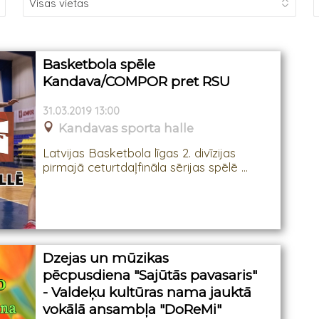
Basketbola spēle
Kandava/COMPOR pret RSU
31.03.2019 13:00
Kandavas sporta halle
Latvijas Basketbola līgas 2. divīzijas
pirmajā ceturtdaļfināla sērijas spēlē ...
Dzejas un mūzikas
pēcpusdiena "Sajūtās pavasaris"
- Valdeķu kultūras nama jauktā
vokālā ansambļa "DoReMi"