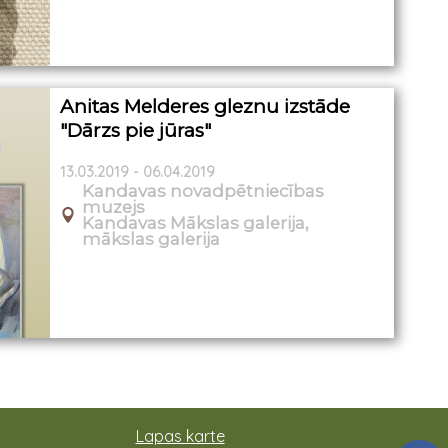
Anitas Melderes gleznu izstāde
"Dārzs pie jūras"
13.03.2019 - 06.04.2019
Kandavas novadpētniecības
muzejs
Kandavas Mākslas galerija,
mākslas galerija
Lapas karte