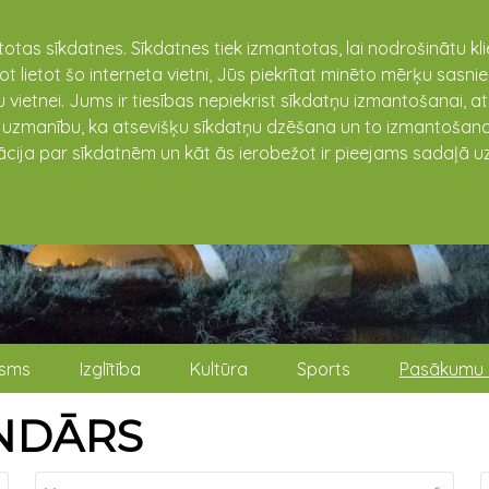
totas sīkdatnes. Sīkdatnes tiek izmantotas, lai nodrošinātu k
not lietot šo interneta vietni, Jūs piekrītat minēto mērķu sas
 vietnei. Jums ir tiesības nepiekrist sīkdatņu izmantošanai, a
t uzmanību, ka atsevišķu sīkdatņu dzēšana un to izmantošana
ācija par sīkdatnēm un kāt ās ierobežot ir pieejams sadaļā uz
isms
Izglītība
Kultūra
Sports
Pasākumu 
NDĀRS