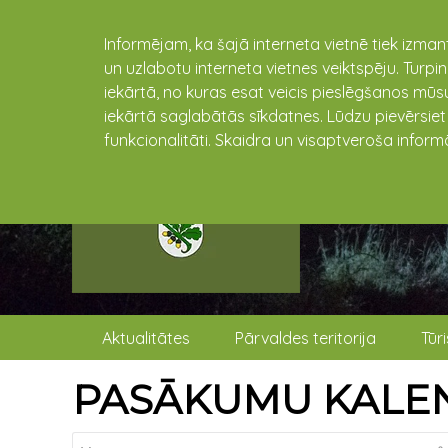
Informējam, ka šajā interneta vietnē tiek izman
un uzlabotu interneta vietnes veiktspēju. Turpi
iekārtā, no kuras esat veicis pieslēgšanos mūsu
iekārtā saglabātās sīkdatnes. Lūdzu pievērsie
funkcionalitāti. Skaidra un visaptveroša inform
Aktualitātes
Pārvaldes teritorija
Tūr
PASĀKUMU KALE