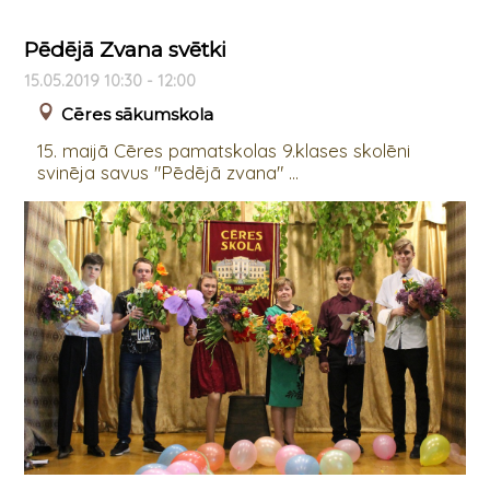
Pēdējā Zvana svētki
15.05.2019 10:30 - 12:00
Cēres sākumskola
15. maijā Cēres pamatskolas 9.klases skolēni
svinēja savus "Pēdējā zvana" ...