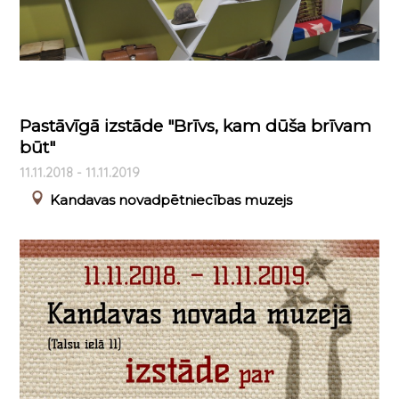
Pastāvīgā izstāde "Brīvs, kam dūša brīvam
būt"
11.11.2018 - 11.11.2019
Kandavas novadpētniecības muzejs