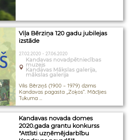
Viļa Bērziņa 120 gadu jubilejas
izstāde
27.02.2020 - 27.06.2020
Kandavas novadpētniecības
muzejs
Kandavas Mākslas galerija,
mākslas galerija
Vilis Bērziņš (1900 – 1979) dzimis
Kandavas pagasta „Zoķos”. Mācījies
Tukuma ...
Kandavas novada domes
2020.gada grantu konkurss
"Attīsti uzņēmējdarbību