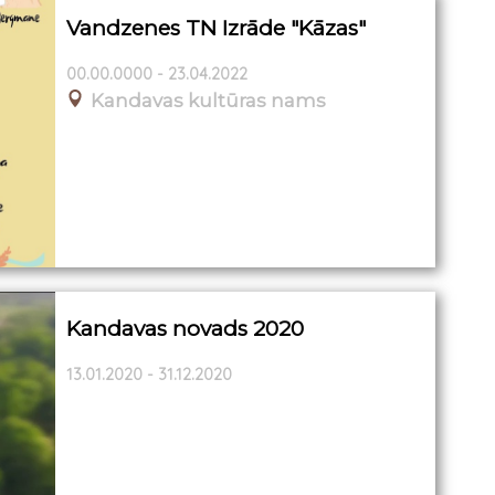
Vandzenes TN Izrāde "Kāzas"
00.00.0000 - 23.04.2022
Kandavas kultūras nams
Kandavas novads 2020
13.01.2020 - 31.12.2020