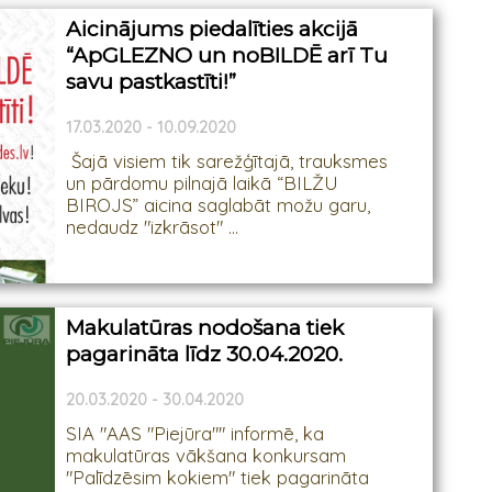
Aicinājums piedalīties akcijā
“ApGLEZNO un noBILDĒ arī Tu
savu pastkastīti!”
17.03.2020 - 10.09.2020
Šajā visiem tik sarežģītajā, trauksmes
un pārdomu pilnajā laikā “BILŽU
BIROJS” aicina saglabāt možu garu,
nedaudz "izkrāsot" ...
Makulatūras nodošana tiek
pagarināta līdz 30.04.2020.
20.03.2020 - 30.04.2020
SIA "AAS "Piejūra"" informē, ka
makulatūras vākšana konkursam
"Palīdzēsim kokiem" tiek pagarināta