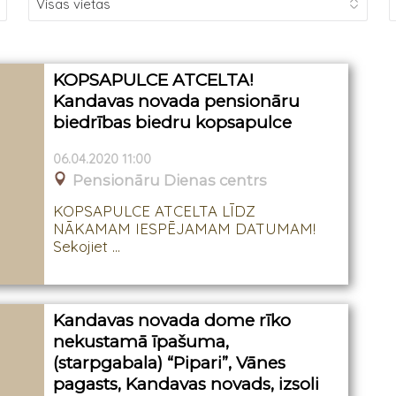
KOPSAPULCE ATCELTA!
Kandavas novada pensionāru
biedrības biedru kopsapulce
06.04.2020 11:00
Pensionāru Dienas centrs
KOPSAPULCE ATCELTA LĪDZ
NĀKAMAM IESPĒJAMAM DATUMAM!
Sekojiet ...
Kandavas novada dome rīko
nekustamā īpašuma,
(starpgabala) “Pipari”, Vānes
pagasts, Kandavas novads, izsoli