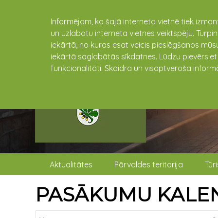
Informējam, ka šajā interneta vietnē tiek izman
un uzlabotu interneta vietnes veiktspēju. Turpi
iekārtā, no kuras esat veicis pieslēgšanos mūsu
iekārtā saglabātās sīkdatnes. Lūdzu pievērsie
funkcionalitāti. Skaidra un visaptveroša inform
Aktualitātes
Pārvaldes teritorija
Tūr
PASĀKUMU KALE