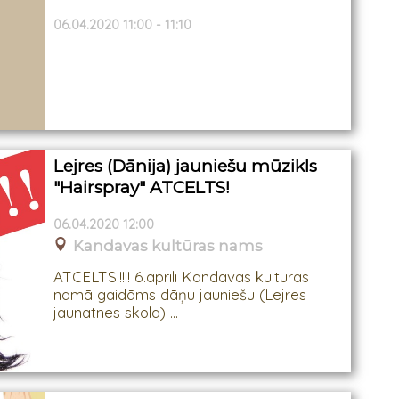
06.04.2020 11:00 - 11:10
Lejres (Dānija) jauniešu mūzikls
"Hairspray" ATCELTS!
06.04.2020 12:00
Kandavas kultūras nams
ATCELTS!!!!! 6.aprīlī Kandavas kultūras
namā gaidāms dāņu jauniešu (Lejres
jaunatnes skola) ...