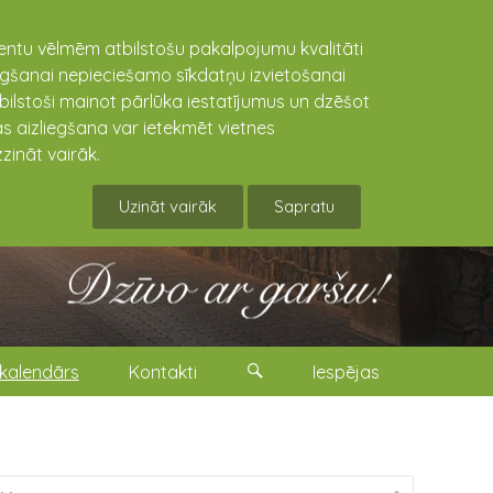
lientu vēlmēm atbilstošu pakalpojumu kvalitāti
niegšanai nepieciešamo sīkdatņu izvietošanai
tbilstoši mainot pārlūka iestatījumus un dzēšot
s aizliegšana var ietekmēt vietnes
zināt vairāk.
Uzināt vairāk
Sapratu
kalendārs
Kontakti
Iespējas