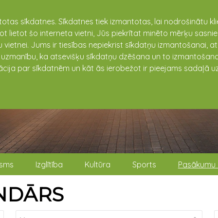
totas sīkdatnes. Sīkdatnes tiek izmantotas, lai nodrošinātu k
not lietot šo interneta vietni, Jūs piekrītat minēto mērķu sas
 vietnei. Jums ir tiesības nepiekrist sīkdatņu izmantošanai, a
t uzmanību, ka atsevišķu sīkdatņu dzēšana un to izmantošana
ācija par sīkdatnēm un kāt ās ierobežot ir pieejams sadaļā uz
isms
Izglītība
Kultūra
Sports
Pasākumu 
NDĀRS