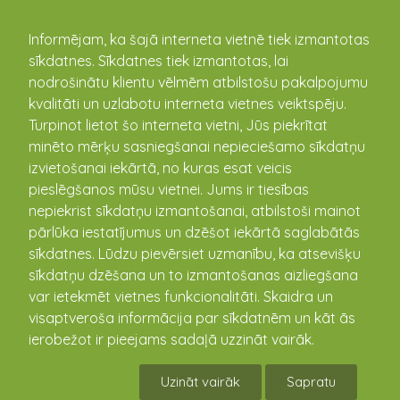
kandava.lv
Informējam, ka šajā interneta vietnē tiek izmantotas
sīkdatnes. Sīkdatnes tiek izmantotas, lai
nodrošinātu klientu vēlmēm atbilstošu pakalpojumu
PASĀKUMU
kvalitāti un uzlabotu interneta vietnes veiktspēju.
Turpinot lietot šo interneta vietni, Jūs piekrītat
KALENDĀRS
minēto mērķu sasniegšanai nepieciešamo sīkdatņu
izvietošanai iekārtā, no kuras esat veicis
pieslēgšanos mūsu vietnei. Jums ir tiesības
nepiekrist sīkdatņu izmantošanai, atbilstoši mainot
pārlūka iestatījumus un dzēšot iekārtā saglabātās
sīkdatnes. Lūdzu pievērsiet uzmanību, ka atsevišķu
sīkdatņu dzēšana un to izmantošanas aizliegšana
var ietekmēt vietnes funkcionalitāti. Skaidra un
visaptveroša informācija par sīkdatnēm un kāt ās
ierobežot ir pieejams sadaļā uzzināt vairāk.
Vandzenes TN Izrāde "Kāzas"
Uzināt vairāk
Sapratu