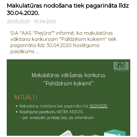
Makulatūras nodošana tiek pagarināta līdz
30.04.2020.
20.03.2020 - 30.04.2020
SIA "AAS "Piejūra"" informē, ka makulatūras
vākšana konkursam "Palīdzēsim kokiem" tiek
pagarināta līdz 30.04.2020.Noslēguma
pasākums ...