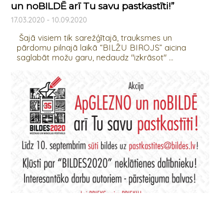
un noBILDĒ arī Tu savu pastkastīti!”
17.03.2020 - 10.09.2020
Šajā visiem tik sarežģītajā, trauksmes un
pārdomu pilnajā laikā “BILŽU BIROJS” aicina
saglabāt možu garu, nedaudz "izkrāsot" ...