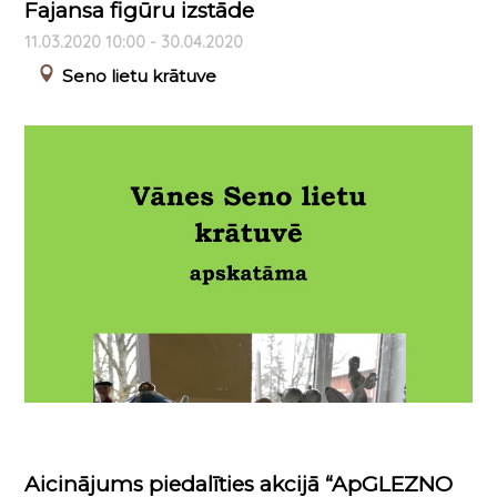
Fajansa figūru izstāde
11.03.2020 10:00 - 30.04.2020
Seno lietu krātuve
Aicinājums piedalīties akcijā “ApGLEZNO