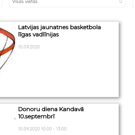
Latvijas jaunatnes basketbola
līgas vadlīnijas
10.09.2020
Donoru diena Kandavā
10.septembrī
10.09.2020 10:00 - 13:00