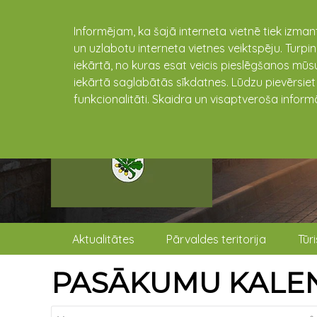
Informējam, ka šajā interneta vietnē tiek izman
un uzlabotu interneta vietnes veiktspēju. Turpi
iekārtā, no kuras esat veicis pieslēgšanos mūsu
iekārtā saglabātās sīkdatnes. Lūdzu pievērsie
funkcionalitāti. Skaidra un visaptveroša inform
Aktualitātes
Pārvaldes teritorija
Tūr
PASĀKUMU KALE