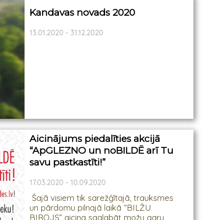
Kandavas novads 2020
13.01.2020 - 31.12.2020
Aicinājums piedalīties akcijā
“ApGLEZNO un noBILDĒ arī Tu
savu pastkastīti!”
17.03.2020 - 10.09.2020
Šajā visiem tik sarežģītajā, trauksmes
un pārdomu pilnajā laikā “BILŽU
BIROJS” aicina saglabāt možu garu,