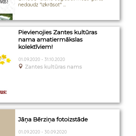
nedaudz "izkrāsot" ...
Pievienojies Zantes kultūras
nama amatiermākslas
kolektīviem!
01.09.2020 - 31.10.2020
Zantes kultūras nams
Jāņa Bērziņa fotoizstāde
01.09.2020 - 30.09.2020