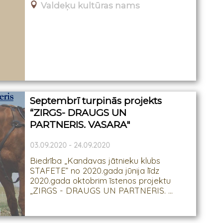
Valdeķu kultūras nams
Septembrī turpinās projekts
“ZIRGS- DRAUGS UN
PARTNERIS. VASARA"
03.09.2020 - 24.09.2020
Biedrība „Kandavas jātnieku klubs
STAFETE” no 2020.gada jūnija līdz
2020.gada oktobrim īstenos projektu
„ZIRGS - DRAUGS UN PARTNERIS. ...