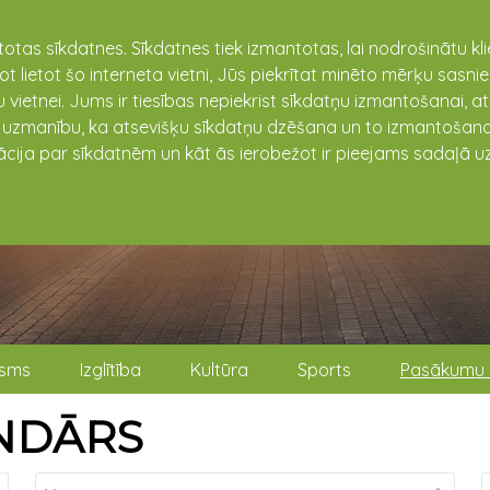
totas sīkdatnes. Sīkdatnes tiek izmantotas, lai nodrošinātu k
not lietot šo interneta vietni, Jūs piekrītat minēto mērķu sas
 vietnei. Jums ir tiesības nepiekrist sīkdatņu izmantošanai, a
t uzmanību, ka atsevišķu sīkdatņu dzēšana un to izmantošana
ācija par sīkdatnēm un kāt ās ierobežot ir pieejams sadaļā uz
isms
Izglītība
Kultūra
Sports
Pasākumu 
NDĀRS