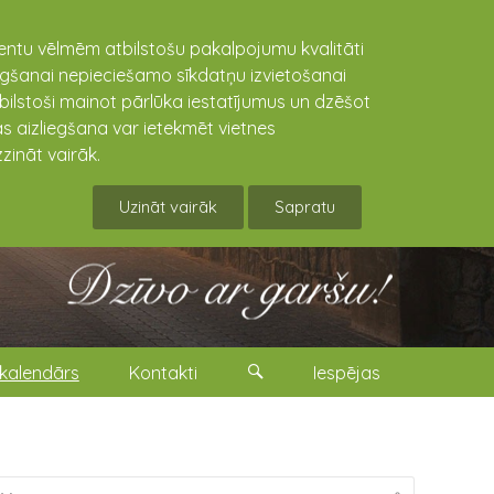
lientu vēlmēm atbilstošu pakalpojumu kvalitāti
niegšanai nepieciešamo sīkdatņu izvietošanai
tbilstoši mainot pārlūka iestatījumus un dzēšot
s aizliegšana var ietekmēt vietnes
zināt vairāk.
Uzināt vairāk
Sapratu
kalendārs
Kontakti
Iespējas