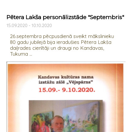
Pētera Lakša personālizstāde "Septembris"
15.09.2020 - 10.10.2020
26.septembra pēcpusdienā sveikt mākslinieku
80 gadu jubilejā bija ieradušies Pētera Lakša
daiļrades cienītāji un draugi no Kandavas,
Tukuma ...