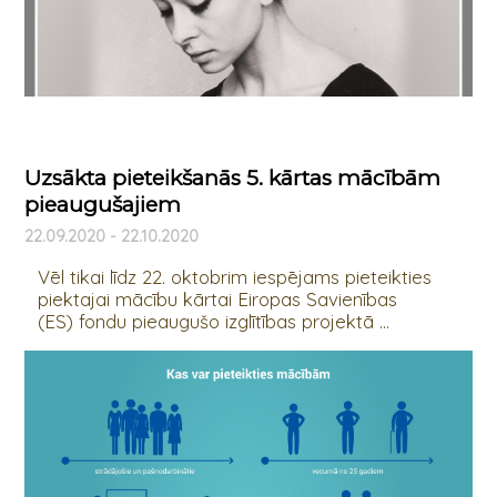
Uzsākta pieteikšanās 5. kārtas mācībām
pieaugušajiem
22.09.2020 - 22.10.2020
Vēl tikai līdz 22. oktobrim iespējams pieteikties
piektajai mācību kārtai Eiropas Savienības
(ES) fondu pieaugušo izglītības projektā ...