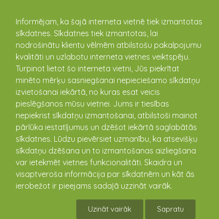
kandava.lv
Informējam, ka šajā interneta vietnē tiek izmantotas
sīkdatnes. Sīkdatnes tiek izmantotas, lai
nodrošinātu klientu vēlmēm atbilstošu pakalpojumu
PASĀKUMU
kvalitāti un uzlabotu interneta vietnes veiktspēju.
Turpinot lietot šo interneta vietni, Jūs piekrītat
KALENDĀRS
minēto mērķu sasniegšanai nepieciešamo sīkdatņu
izvietošanai iekārtā, no kuras esat veicis
pieslēgšanos mūsu vietnei. Jums ir tiesības
nepiekrist sīkdatņu izmantošanai, atbilstoši mainot
pārlūka iestatījumus un dzēšot iekārtā saglabātās
sīkdatnes. Lūdzu pievērsiet uzmanību, ka atsevišķu
sīkdatņu dzēšana un to izmantošanas aizliegšana
var ietekmēt vietnes funkcionalitāti. Skaidra un
visaptveroša informācija par sīkdatnēm un kāt ās
ierobežot ir pieejams sadaļā uzzināt vairāk.
Vandzenes TN Izrāde "Kāzas"
Uzināt vairāk
Sapratu