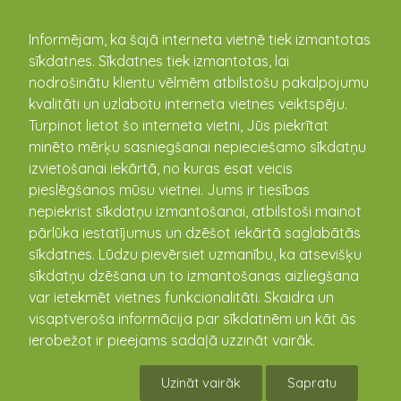
kandava.lv
Informējam, ka šajā interneta vietnē tiek izmantotas
sīkdatnes. Sīkdatnes tiek izmantotas, lai
nodrošinātu klientu vēlmēm atbilstošu pakalpojumu
PASĀKUMU
kvalitāti un uzlabotu interneta vietnes veiktspēju.
Turpinot lietot šo interneta vietni, Jūs piekrītat
KALENDĀRS
minēto mērķu sasniegšanai nepieciešamo sīkdatņu
izvietošanai iekārtā, no kuras esat veicis
pieslēgšanos mūsu vietnei. Jums ir tiesības
nepiekrist sīkdatņu izmantošanai, atbilstoši mainot
pārlūka iestatījumus un dzēšot iekārtā saglabātās
sīkdatnes. Lūdzu pievērsiet uzmanību, ka atsevišķu
sīkdatņu dzēšana un to izmantošanas aizliegšana
var ietekmēt vietnes funkcionalitāti. Skaidra un
visaptveroša informācija par sīkdatnēm un kāt ās
ierobežot ir pieejams sadaļā uzzināt vairāk.
Samazināts vecāku līdzfinansējums
Uzināt vairāk
Sapratu