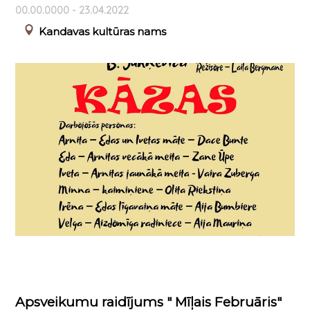
00.00.0000 - 23.04.2022
Kandavas kultūras nams
Apsveikumu raidījums " Mīļais Februāris"