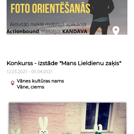
Konkurss - izstāde "Mans Lieldienu zaķis"
12.03.2021 - 05.04.2021
Vānes kultūras nams
Vāne, ciems