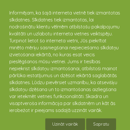
kandava.lv
Informējam, ka šajā interneta vietnē tiek izmantotas
sīkdatnes. Sīkdatnes tiek izmantotas, lai
nodrošinātu klientu vēlmēm atbilstošu pakalpojumu
PASĀKUMU
kvalitāti un uzlabotu interneta vietnes veiktspēju.
Turpinot lietot šo interneta vietni, Jūs piekrītat
KALENDĀRS
minēto mērķu sasniegšanai nepieciešamo sīkdatņu
izvietošanai iekārtā, no kuras esat veicis
pieslēgšanos mūsu vietnei. Jums ir tiesības
nepiekrist sīkdatņu izmantošanai, atbilstoši mainot
pārlūka iestatījumus un dzēšot iekārtā saglabātās
sīkdatnes. Lūdzu pievērsiet uzmanību, ka atsevišķu
sīkdatņu dzēšana un to izmantošanas aizliegšana
var ietekmēt vietnes funkcionalitāti. Skaidra un
visaptveroša informācija par sīkdatnēm un kāt ās
ierobežot ir pieejams sadaļā uzzināt vairāk.
Vandzenes TN Izrāde "Kāzas"
Uzināt vairāk
Sapratu