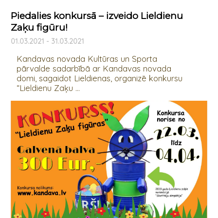
Piedalies konkursā – izveido Lieldienu
Zaķu figūru!
01.03.2021 - 31.03.2021
Kandavas novada Kultūras un Sporta
pārvalde sadarbībā ar Kandavas novada
domi, sagaidot Lieldienas, organizē konkursu
“Lieldienu Zaķu ...