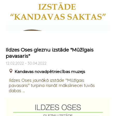
Ildzes Oses gleznu izstāde "Mūžīgais
pavasaris"
12.02.2022 - 30.04.2022
Kandavas novadpētniecības muzejs
Ildzes Oses jaunākā izstāde "Mūžīgais
pavasaris" turpina risināt māksliniecei tuvās
dabas ...