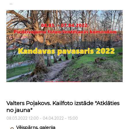
...
Valters Poļakovs. Kailfoto izstāde "Atklāties
no jauna"
08.03.2022 12:00 - 04.04.2022 - 15:00
Vējspārns, galerija