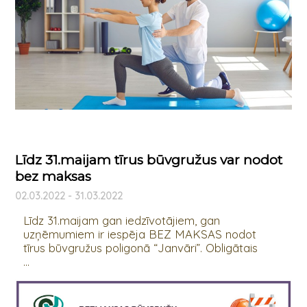
Līdz 31.maijam tīrus būvgružus var nodot
bez maksas
02.03.2022 - 31.03.2022
Līdz 31.maijam gan iedzīvotājiem, gan
uzņēmumiem ir iespēja BEZ MAKSAS nodot
tīrus būvgružus poligonā “Janvāri”. Obligātais
...