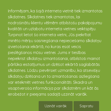
kandava.lv
Informējam, ka šajā interneta vietnē tiek izmantotas
sīkdatnes. Sīkdatnes tiek izmantotas, lai
nodrošinātu klientu vēlmēm atbilstošu pakalpojumu
PASĀKUMU
kvalitāti un uzlabotu interneta vietnes veiktspēju.
Turpinot lietot šo interneta vietni, Jūs piekrītat
KALENDĀRS
minēto mērķu sasniegšanai nepieciešamo sīkdatņu
izvietošanai iekārtā, no kuras esat veicis
pieslēgšanos mūsu vietnei. Jums ir tiesības
nepiekrist sīkdatņu izmantošanai, atbilstoši mainot
pārlūka iestatījumus un dzēšot iekārtā saglabātās
sīkdatnes. Lūdzu pievērsiet uzmanību, ka atsevišķu
sīkdatņu dzēšana un to izmantošanas aizliegšana
var ietekmēt vietnes funkcionalitāti. Skaidra un
visaptveroša informācija par sīkdatnēm un kāt ās
ierobežot ir pieejams sadaļā uzzināt vairāk.
Galda un grīdas spēļu pēcpusdiena Zantes
pagastā
Uzināt vairāk
Sapratu