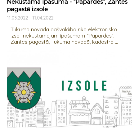
Nekustamā īpašuma - "Papardes", Zantes
pagastā izsole
11.03.2022 - 11.04.2022
Tukuma novada pašvaldība rīko elektronisko
izsoli nekustamajam īpašumam “Papardes”,
Zantes pagastā, Tukuma novadā, kadastra ...