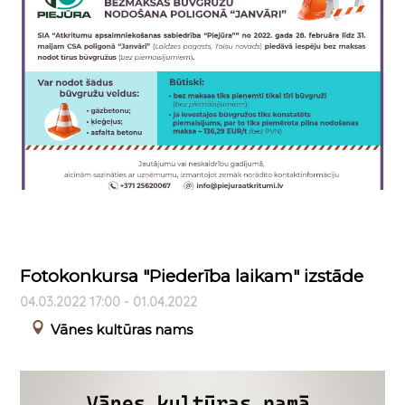
Fotokonkursa "Piederība laikam" izstāde
04.03.2022 17:00 - 01.04.2022
Vānes kultūras nams