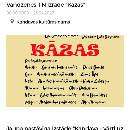
Vandzenes TN Izrāde "Kāzas"
00.00.0000 - 23.04.2022
Kandavas kultūras nams
Jauna pastāvīga izstāde "Kandava - vārti uz