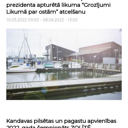
prezidenta apturētā likuma “Grozījumi
Likumā par ostām” atcelšanu
10.03.2022 09:00 - 08.04.2022 - 13:00
Kandavas pilsētas un pagastu apvienības
2022. gada čempionāts ZOLĪTĒ