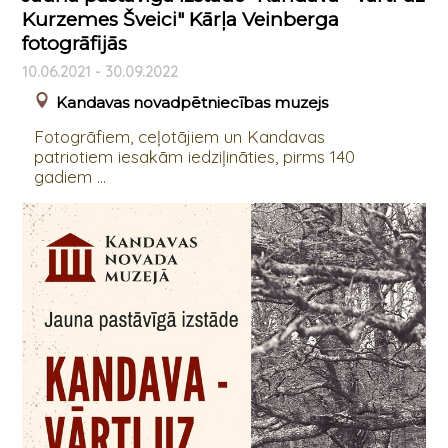
Kurzemes Šveici" Kārļa Veinberga
fotogrāfijās
10.06.2021 - 30.09.2022
Kandavas novadpētniecības muzejs
Fotogrāfiem, ceļotājiem un Kandavas
patriotiem iesakām iedziļināties, pirms 140
gadiem ...