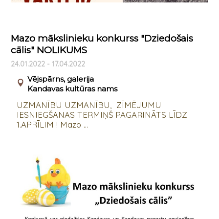
Mazo mākslinieku konkurss "Dziedošais
cālis" NOLIKUMS
24.01.2022 - 17.04.2022
Vējspārns, galerija
Kandavas kultūras nams
UZMANĪBU UZMANĪBU, ZĪMĒJUMU
IESNIEGŠANAS TERMIŅŠ PAGARINĀTS LĪDZ
1.APRĪLIM ! Mazo ...