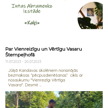
Par Vienreizīgu un Vērtīgu Vasaru
Štempeļhofā
11.07.2023 - 20.07.2023
Jūlijā Kandavas skolēniem norisinājās
bezmaksas “pēcpusdienēšanas” cikls ar
nosaukumu "Vienreizīgi Vērtīga
Vasara". Desmit ...