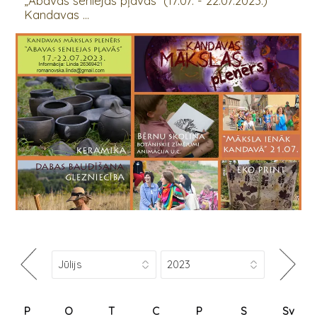
„Abavas senlejas pļavās” (17.07. - 22.07.2023.)
Kandavas ...
P
O
T
C
P
S
Sv