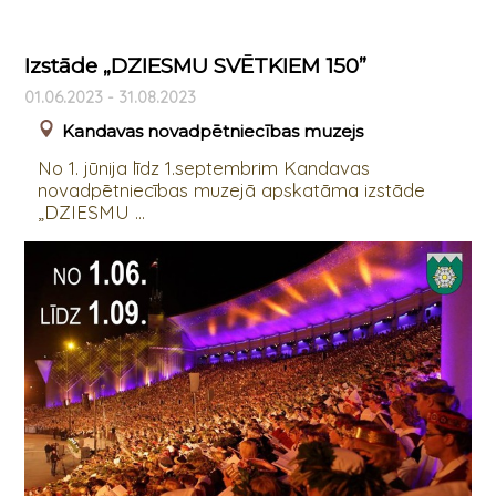
Izstāde „DZIESMU SVĒTKIEM 150”
01.06.2023 - 31.08.2023
Kandavas novadpētniecības muzejs
No 1. jūnija līdz 1.septembrim Kandavas
novadpētniecības muzejā apskatāma izstāde
„DZIESMU ...