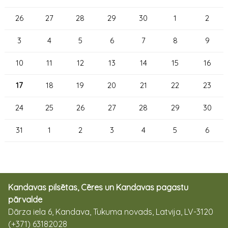
26
27
28
29
30
1
2
3
4
5
6
7
8
9
10
11
12
13
14
15
16
17
18
19
20
21
22
23
24
25
26
27
28
29
30
31
1
2
3
4
5
6
Kandavas pilsētas, Cēres un Kandavas pagastu
pārvalde
Dārza iela 6, Kandava, Tukuma novads, Latvija, LV-3120
(+371) 63182028