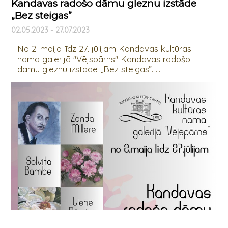
Kandavas radošo dāmu gleznu izstāde
„Bez steigas”
02.05.2023 - 27.07.2023
No 2. maija līdz 27. jūlijam Kandavas kultūras
nama galerijā "Vējspārns" Kandavas radošo
dāmu gleznu izstāde „Bez steigas”. ...