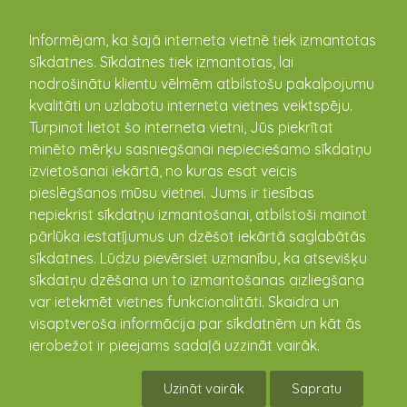
kandava.lv
Informējam, ka šajā interneta vietnē tiek izmantotas
sīkdatnes. Sīkdatnes tiek izmantotas, lai
nodrošinātu klientu vēlmēm atbilstošu pakalpojumu
PASĀKUMU
kvalitāti un uzlabotu interneta vietnes veiktspēju.
Turpinot lietot šo interneta vietni, Jūs piekrītat
KALENDĀRS
minēto mērķu sasniegšanai nepieciešamo sīkdatņu
izvietošanai iekārtā, no kuras esat veicis
pieslēgšanos mūsu vietnei. Jums ir tiesības
nepiekrist sīkdatņu izmantošanai, atbilstoši mainot
pārlūka iestatījumus un dzēšot iekārtā saglabātās
sīkdatnes. Lūdzu pievērsiet uzmanību, ka atsevišķu
sīkdatņu dzēšana un to izmantošanas aizliegšana
var ietekmēt vietnes funkcionalitāti. Skaidra un
visaptveroša informācija par sīkdatnēm un kāt ās
ierobežot ir pieejams sadaļā uzzināt vairāk.
2023. gada Lielākie pasākumi Kandavā un
pagastos
Uzināt vairāk
Sapratu