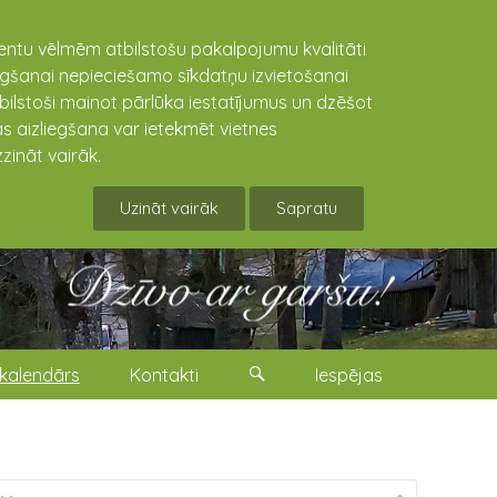
lientu vēlmēm atbilstošu pakalpojumu kvalitāti
niegšanai nepieciešamo sīkdatņu izvietošanai
tbilstoši mainot pārlūka iestatījumus un dzēšot
s aizliegšana var ietekmēt vietnes
zināt vairāk.
Uzināt vairāk
Sapratu
kalendārs
Kontakti
Iespējas