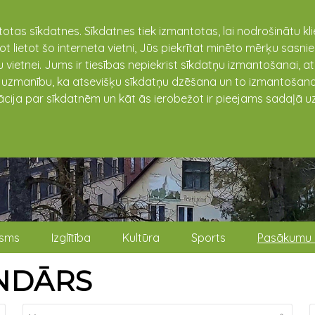
totas sīkdatnes. Sīkdatnes tiek izmantotas, lai nodrošinātu k
not lietot šo interneta vietni, Jūs piekrītat minēto mērķu sas
 vietnei. Jums ir tiesības nepiekrist sīkdatņu izmantošanai, a
t uzmanību, ka atsevišķu sīkdatņu dzēšana un to izmantošana
ācija par sīkdatnēm un kāt ās ierobežot ir pieejams sadaļā uz
isms
Izglītība
Kultūra
Sports
Pasākumu 
NDĀRS