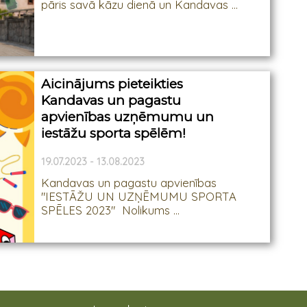
pāris savā kāzu dienā un Kandavas ...
Aicinājums pieteikties
Kandavas un pagastu
apvienības uzņēmumu un
iestāžu sporta spēlēm!
19.07.2023 - 13.08.2023
Kandavas un pagastu apvienības
"IESTĀŽU UN UZŅĒMUMU SPORTA
SPĒLES 2023" Nolikums ...