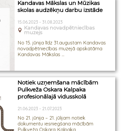
Kandavas Mākslas un Mūzikas
skolas audzēkņu darbu izstāde
15.06.2023 - 31.08.2023
Kandavas novadpētniecības
muzejs
No 15. jūnija līdz 31.augustam Kandavas
novadpētniecības muzejā apskatāma
Kandavas Mākslas ...
Notiek uzņemšana mācībām
Pulkveža Oskara Kalpaka
profesionālajā vidusskolā
21.06.2023 - 21.07.2023
No 21. jūnija – 21. jūlijam notiek
dokumentu iesniegšana mācībām
Pulkveža Oskara Kalpaka