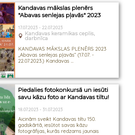
Kandavas mākslas plenērs
"Abavas senlejas pļavās" 2023
17.07.2023 - 22.07.2023
Kandavas keramikas ceplis,
darbnīca
KANDAVAS MĀKSLAS PLENĒRS 2023
„Abavas senlejas pļavās” (17.07. -
22.07.2023.) Kandavas ...
Piedalies fotokonkursā un iesūti
savu kāzu foto ar Kandavas tiltu!
18.07.2023 - 31.07.2023
Aicinām sveikt Kandavas tiltu 150.
gadskārtā, iesūtot savas kāzu
fotogrāfijas, kurās redzams jaunais