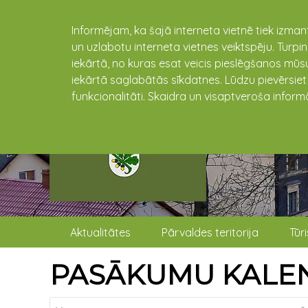
Informējam, ka šajā interneta vietnē tiek izman
un uzlabotu interneta vietnes veiktspēju. Turpi
iekārtā, no kuras esat veicis pieslēgšanos mūsu
iekārtā saglabātās sīkdatnes. Lūdzu pievērsie
funkcionalitāti. Skaidra un visaptveroša inform
Aktualitātes
Pārvaldes teritorija
Tūr
PASĀKUMU KALE