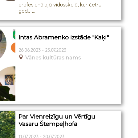
profesionālajā vidusskolā, kur četru
gadu ...
Intas Abramenko izstāde "Kaķi"
26.06.2023 - 25.07.2023
Vānes kultūras nams
Par Vienreizīgu un Vērtīgu
Vasaru Štempeļhofā
11.07.2023 - 20.07.2023