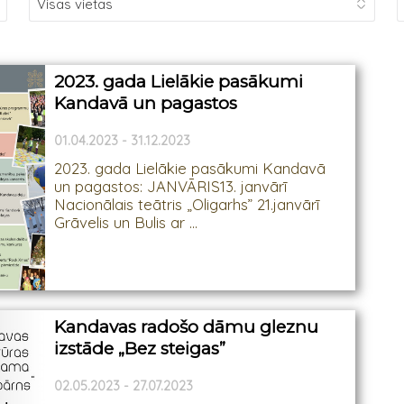
2023. gada Lielākie pasākumi
Kandavā un pagastos
01.04.2023 - 31.12.2023
2023. gada Lielākie pasākumi Kandavā
un pagastos: JANVĀRIS13. janvārī
Nacionālais teātris „Oligarhs” 21.janvārī
Grāvelis un Bulis ar ...
Kandavas radošo dāmu gleznu
izstāde „Bez steigas”
02.05.2023 - 27.07.2023