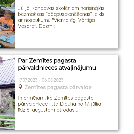
Jūlijā Kandavas skolēniem norisinājās
bezmaksas “pēcpusdienēšanas” cikls
ar nosaukumu "Vienreizīgi Vērtīga
Vasara". Desmit ...
Par Zemītes pagasta
pārvaldnieces atvaļinājumu
17.07.2023 - 06.08.2023
Zemītes pagasta pārvalde
Informējam, ka Zemītes pagasta
pārvaldniece Rita Diduha no 17. jūlija
līdz 6. augustam atrodas ...