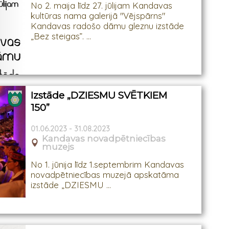
No 2. maija līdz 27. jūlijam Kandavas
kultūras nama galerijā "Vējspārns"
Kandavas radošo dāmu gleznu izstāde
„Bez steigas”. ...
Izstāde „DZIESMU SVĒTKIEM
150”
01.06.2023 - 31.08.2023
Kandavas novadpētniecības
muzejs
No 1. jūnija līdz 1.septembrim Kandavas
novadpētniecības muzejā apskatāma
izstāde „DZIESMU ...