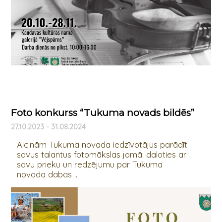
Foto konkurss “Tukuma novads bildēs”
27.10.2023 - 31.08.2024
Aicinām Tukuma novada iedzīvotājus parādīt
savus talantus fotomākslas jomā: daloties ar
savu prieku un redzējumu par Tukuma
novada dabas ...