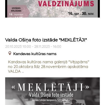
Valda Ošiņa foto izstāde "MEKLĒTĀJI"
20.10.2023 10:00 - 28.11.2023 - 16:00
Kandavas kultūras nams
Kandavas kultūras nama galerijā "Vējspārns"
no 20.oktobra līdz 28.novembrim apskatāma
VALDA ...