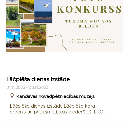
Lāčplēša dienas izstāde
01.11.2023 - 30.11.2023
Kandavas novadpētniecības muzejs
Lāčplēša dienas izstāde.Lāčplēša kara
ordenis un priekšmeti, kas piederējuši LKO ...