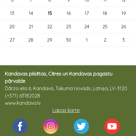
13
14
15
16
17
18
19
20
21
22
23
24
25
26
27
28
29
30
1
2
3
Kandavas pilsētas, Cēres un Kandavas pagastu
pārvalde
Dārza iela 6, Kandava, Tukuma novads, Latvija, LV-3120
(+371) 63182028
www.kandava.lv
Lapas karte