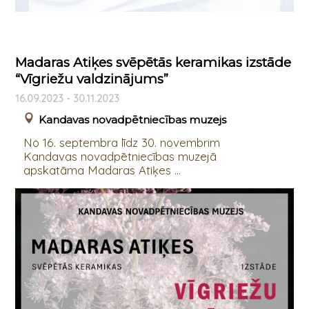
Madaras Atiķes svēpētās keramikas izstāde
“Vīgriežu valdzinājums”
16.09.2023 - 30.11.2023
Kandavas novadpētniecības muzejs
No 16. septembra līdz 30. novembrim
Kandavas novadpētniecības muzejā
apskatāma Madaras Atiķes ...