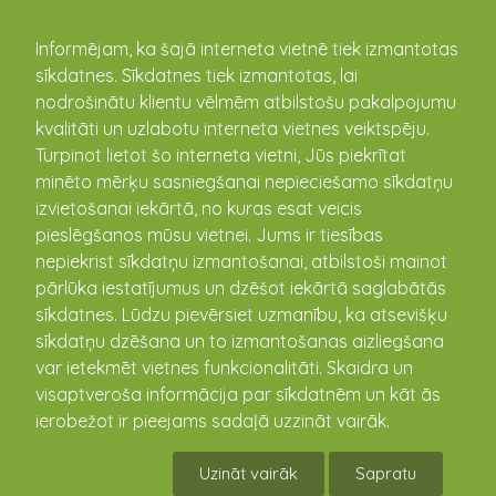
kandava.lv
Informējam, ka šajā interneta vietnē tiek izmantotas
sīkdatnes. Sīkdatnes tiek izmantotas, lai
nodrošinātu klientu vēlmēm atbilstošu pakalpojumu
PASĀKUMU
kvalitāti un uzlabotu interneta vietnes veiktspēju.
Turpinot lietot šo interneta vietni, Jūs piekrītat
KALENDĀRS
minēto mērķu sasniegšanai nepieciešamo sīkdatņu
izvietošanai iekārtā, no kuras esat veicis
pieslēgšanos mūsu vietnei. Jums ir tiesības
nepiekrist sīkdatņu izmantošanai, atbilstoši mainot
pārlūka iestatījumus un dzēšot iekārtā saglabātās
sīkdatnes. Lūdzu pievērsiet uzmanību, ka atsevišķu
sīkdatņu dzēšana un to izmantošanas aizliegšana
var ietekmēt vietnes funkcionalitāti. Skaidra un
visaptveroša informācija par sīkdatnēm un kāt ās
ierobežot ir pieejams sadaļā uzzināt vairāk.
2023. gada Lielākie pasākumi Kandavā un
pagastos
Uzināt vairāk
Sapratu