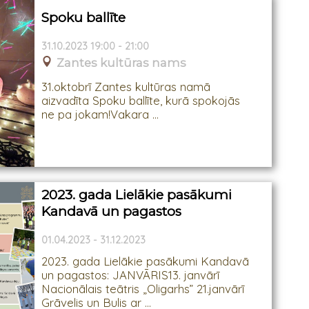
Spoku ballīte
31.10.2023 19:00 - 21:00
Zantes kultūras nams
31.oktobrī Zantes kultūras namā
aizvadīta Spoku ballīte, kurā spokojās
ne pa jokam!Vakara ...
2023. gada Lielākie pasākumi
Kandavā un pagastos
01.04.2023 - 31.12.2023
2023. gada Lielākie pasākumi Kandavā
un pagastos: JANVĀRIS13. janvārī
Nacionālais teātris „Oligarhs” 21.janvārī
Grāvelis un Bulis ar ...