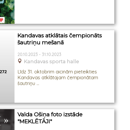
Kandavas atklātais čempionāts
šautriņu mešanā
20.10.2023 - 31.10.2023
Kandavas sporta halle
Līdz 31. oktobrim aicinām pieteikties
Kandavas atklātajam čempionātam
šautriņu ...
Valda Ošiņa foto izstāde
"MEKLĒTĀJI"