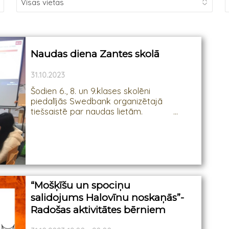
Naudas diena Zantes skolā
31.10.2023
Šodien 6., 8. un 9.klases skolēni
piedalījās Swedbank organizētajā
tiešsaistē par naudas lietām. ...
“Mošķīšu un spociņu
salidojums Halovīnu noskaņās”-
Radošas aktivitātes bērniem