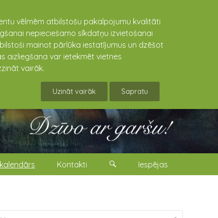
lientu vēlmēm atbilstošu pakalpojumu kvalitāti
niegšanai nepieciešamo sīkdatņu izvietošanai
tbilstoši mainot pārlūka iestatījumus un dzēšot
s aizliegšana var ietekmēt vietnes
zināt vairāk.
Uzināt vairāk
Sapratu
kalendārs
Kontakti
Iespējas