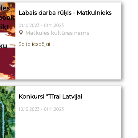
Labais darba rūķis - Matkulnieks
01.10.2023 - 01.11.2023
Matkules kultūras nams
Saite iespējai ...
Konkursi "Tīrai Latvijai
10.10.2023 - 01.11.2023
...