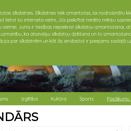
totas sīkdatnes. Sīkdatnes tiek izmantotas, lai nodrošinātu k
not lietot šo interneta vietni, Jūs piekrītat minēto mērķu sas
 vietnei. Jums ir tiesības nepiekrist sīkdatņu izmantošanai, a
t uzmanību, ka atsevišķu sīkdatņu dzēšana un to izmantošana
ācija par sīkdatnēm un kāt ās ierobežot ir pieejams sadaļā uz
isms
Izglītība
Kultūra
Sports
Pasākumu 
NDĀRS