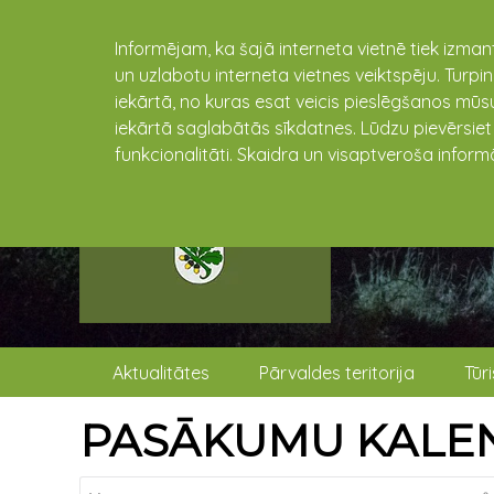
Informējam, ka šajā interneta vietnē tiek izman
un uzlabotu interneta vietnes veiktspēju. Turpi
iekārtā, no kuras esat veicis pieslēgšanos mūsu
iekārtā saglabātās sīkdatnes. Lūdzu pievērsie
funkcionalitāti. Skaidra un visaptveroša inform
Aktualitātes
Pārvaldes teritorija
Tūr
PASĀKUMU KALE