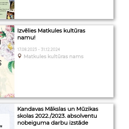
Izvēlies Matkules kultūras
namu!
17.08.2023 - 31.12.2024
Matkules kultūras nams
Kandavas Mākslas un Mūzikas
skolas 2022./2023. absolventu
nobeiguma darbu izstāde