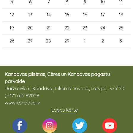
5
6
7
8
9
10
11
12
13
14
15
16
17
18
19
20
21
22
23
24
25
26
27
28
29
1
2
3
Kandavas pilsētas, Cēres un Kandavas pagastu
pārvalde
Dārza iela 6, Kandava, Tukuma novads, Latvija, LV-3120
(+371) 63182028
www.kandava.lv
Lapas karte