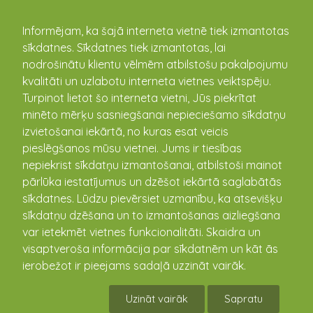
kandava.lv
Informējam, ka šajā interneta vietnē tiek izmantotas
sīkdatnes. Sīkdatnes tiek izmantotas, lai
nodrošinātu klientu vēlmēm atbilstošu pakalpojumu
PASĀKUMU
kvalitāti un uzlabotu interneta vietnes veiktspēju.
Turpinot lietot šo interneta vietni, Jūs piekrītat
KALENDĀRS
minēto mērķu sasniegšanai nepieciešamo sīkdatņu
izvietošanai iekārtā, no kuras esat veicis
pieslēgšanos mūsu vietnei. Jums ir tiesības
nepiekrist sīkdatņu izmantošanai, atbilstoši mainot
pārlūka iestatījumus un dzēšot iekārtā saglabātās
sīkdatnes. Lūdzu pievērsiet uzmanību, ka atsevišķu
sīkdatņu dzēšana un to izmantošanas aizliegšana
var ietekmēt vietnes funkcionalitāti. Skaidra un
visaptveroša informācija par sīkdatnēm un kāt ās
ierobežot ir pieejams sadaļā uzzināt vairāk.
1.-4.kl.tautas deju kolektīvs piedalījās
lielkoncertā "Būšu liels" Viesatās
Uzināt vairāk
Sapratu