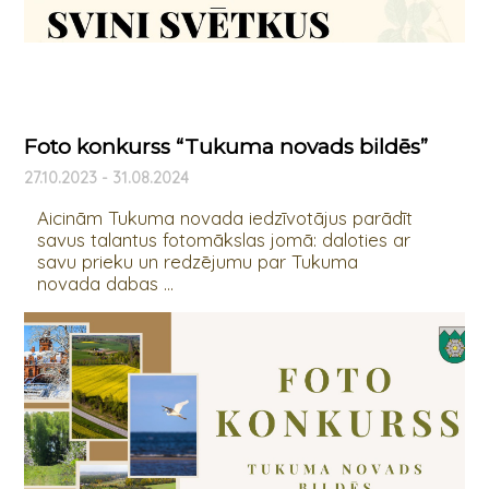
Foto konkurss “Tukuma novads bildēs”
27.10.2023 - 31.08.2024
Aicinām Tukuma novada iedzīvotājus parādīt
savus talantus fotomākslas jomā: daloties ar
savu prieku un redzējumu par Tukuma
novada dabas ...