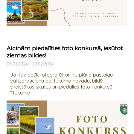
Aicinām piedalīties foto konkursā, iesūtot
ziemas bildes!
05.01.2024 - 29.02.2024
Ja Tev patīk fotografēt un Tu plāno pastaigu
vai izbraucienu pa Tukuma novadu, bildē
skaistākos skatus un piedalies foto konkursā
“Tukuma ...