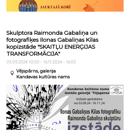
Skulptora Raimonda Gabaliņa un
fotografiķes Ilonas Gabaliņas Kilas
kopizstāde "SKAITĻU ENERĢIJAS
TRANSFORMĀCIJA"
03.09.2024 10:00 - 16.11.2024 - 16:00
Vējspārns, galerija
Kandavas kultūras nams