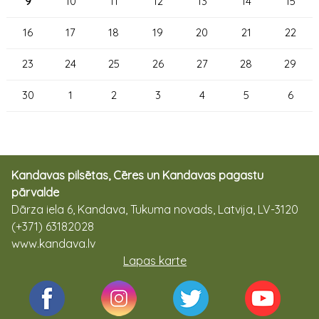
9
10
11
12
13
14
15
16
17
18
19
20
21
22
23
24
25
26
27
28
29
30
1
2
3
4
5
6
Kandavas pilsētas, Cēres un Kandavas pagastu
pārvalde
Dārza iela 6, Kandava, Tukuma novads, Latvija, LV-3120
(+371) 63182028
www.kandava.lv
Lapas karte