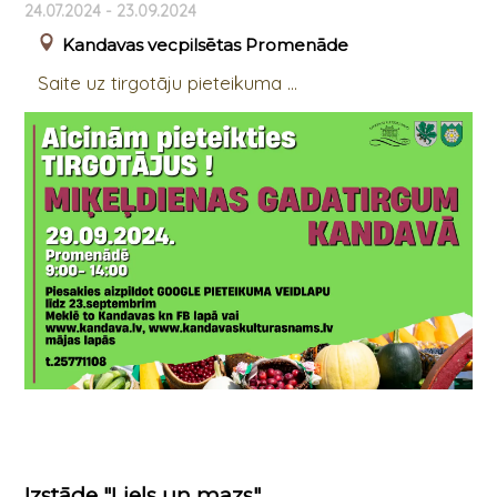
24.07.2024 - 23.09.2024
Kandavas vecpilsētas Promenāde
Saite uz tirgotāju pieteikuma ...
Izstāde "Liels un mazs"