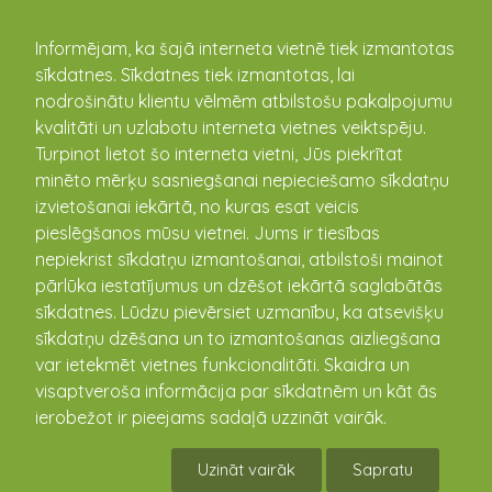
kandava.lv
Informējam, ka šajā interneta vietnē tiek izmantotas
sīkdatnes. Sīkdatnes tiek izmantotas, lai
nodrošinātu klientu vēlmēm atbilstošu pakalpojumu
PASĀKUMU
kvalitāti un uzlabotu interneta vietnes veiktspēju.
Turpinot lietot šo interneta vietni, Jūs piekrītat
KALENDĀRS
minēto mērķu sasniegšanai nepieciešamo sīkdatņu
izvietošanai iekārtā, no kuras esat veicis
pieslēgšanos mūsu vietnei. Jums ir tiesības
nepiekrist sīkdatņu izmantošanai, atbilstoši mainot
pārlūka iestatījumus un dzēšot iekārtā saglabātās
sīkdatnes. Lūdzu pievērsiet uzmanību, ka atsevišķu
sīkdatņu dzēšana un to izmantošanas aizliegšana
var ietekmēt vietnes funkcionalitāti. Skaidra un
visaptveroša informācija par sīkdatnēm un kāt ās
ierobežot ir pieejams sadaļā uzzināt vairāk.
Izvēlies Matkules kultūras namu!
Uzināt vairāk
Sapratu