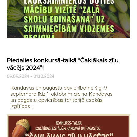
Piedalies konkursā-talkā “Čaklākais zīļu
vācējs 2024”!
09.09.2024 - 01.10.2024
Kandavas un pagastu apvienība no š.g. 9.
septembra līdz 1. oktobrim aicina Kandavas
un pagastu apvienības teritorijā esošās
izglītības ...