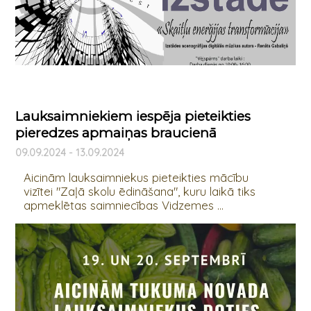
Lauksaimniekiem iespēja pieteikties
pieredzes apmaiņas braucienā
09.09.2024 - 13.09.2024
Aicinām lauksaimniekus pieteikties mācību
vizītei "Zaļā skolu ēdināšana", kuru laikā tiks
apmeklētas saimniecības Vidzemes ...