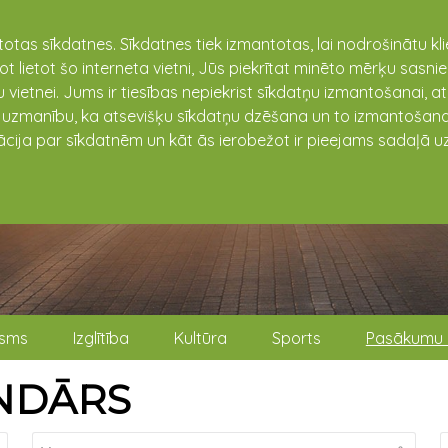
totas sīkdatnes. Sīkdatnes tiek izmantotas, lai nodrošinātu k
not lietot šo interneta vietni, Jūs piekrītat minēto mērķu sas
 vietnei. Jums ir tiesības nepiekrist sīkdatņu izmantošanai, a
t uzmanību, ka atsevišķu sīkdatņu dzēšana un to izmantošana
ācija par sīkdatnēm un kāt ās ierobežot ir pieejams sadaļā uz
isms
Izglītība
Kultūra
Sports
Pasākumu 
NDĀRS