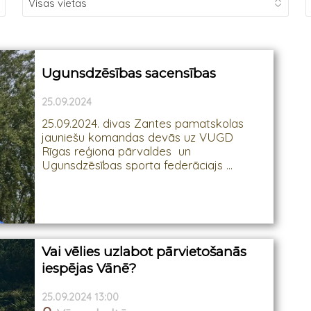
Ugunsdzēsības sacensības
25.09.2024
25.09.2024. divas Zantes pamatskolas
jauniešu komandas devās uz VUGD
Rīgas reģiona pārvaldes un
Ugunsdzēsības sporta federāciajs ...
Vai vēlies uzlabot pārvietošanās
iespējas Vānē?
25.09.2024 13:00