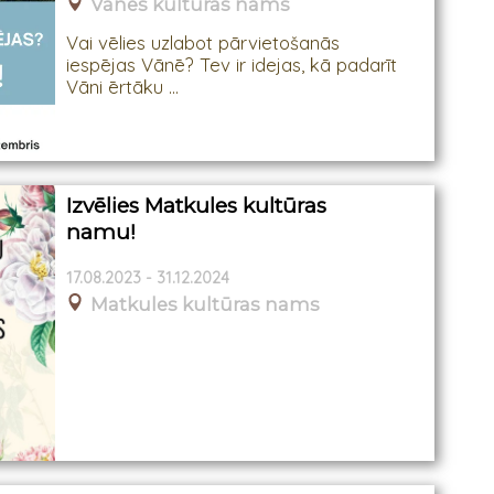
Vānes kultūras nams
Vai vēlies uzlabot pārvietošanās
iespējas Vānē? Tev ir idejas, kā padarīt
Vāni ērtāku ...
Izvēlies Matkules kultūras
namu!
17.08.2023 - 31.12.2024
Matkules kultūras nams