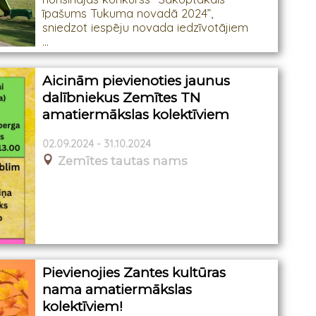
īpašums Tukuma novadā 2024”,
sniedzot iespēju novada iedzīvotājiem
...
Aicinām pievienoties jaunus
dalībniekus Zemītes TN
amatiermākslas kolektīviem
02.09.2024 - 31.10.2024
Zemītes tautas nams
Pievienojies Zantes kultūras
nama amatiermākslas
kolektīviem!