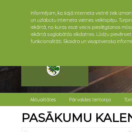
Informējam, ka šajā interneta vietnē tiek izman
un uzlabotu interneta vietnes veiktspēju. Turpi
iekārtā, no kuras esat veicis pieslēgšanos mūsu
iekārtā saglabātās sīkdatnes. Lūdzu pievērsie
funkcionalitāti. Skaidra un visaptveroša inform
Aktualitātes
Pārvaldes teritorija
Tūr
PASĀKUMU KALE