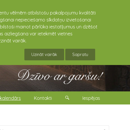
lientu vēlmēm atbilstošu pakalpojumu kvalitāti
niegšanai nepieciešamo sīkdatņu izvietošanai
tbilstoši mainot pārlūka iestatījumus un dzēšot
s aizliegšana var ietekmēt vietnes
zināt vairāk.
Uzināt vairāk
Sapratu
kalendārs
Kontakti
Iespējas