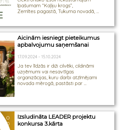
īpašumam “Kaļķu krogs”,
Zemītes pagastā, Tukuma novadā, ...
Aicinām iesniegt pieteikumus
apbalvojumu saņemšanai
17.09.2024 - 15.10.2024
Ja tev līdzās ir diži cilvēki, cildināmi
uzņēmumi vai nesavtīgas
organizācijas, kuru darbi atzīmējami
novada mērogā, pastāsti par ...
Izsludināta LEADER projektu
konkursa 3.kārta