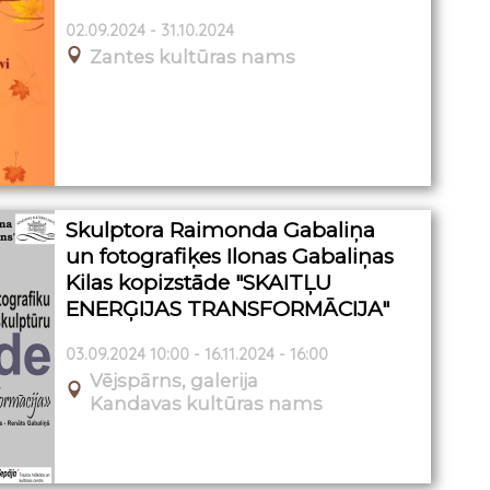
02.09.2024 - 31.10.2024
Zantes kultūras nams
Skulptora Raimonda Gabaliņa
un fotografiķes Ilonas Gabaliņas
Kilas kopizstāde "SKAITĻU
ENERĢIJAS TRANSFORMĀCIJA"
03.09.2024 10:00 - 16.11.2024 - 16:00
Vējspārns, galerija
Kandavas kultūras nams