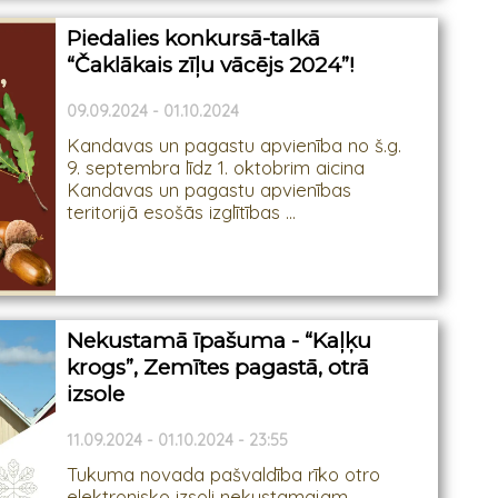
Piedalies konkursā-talkā
“Čaklākais zīļu vācējs 2024”!
09.09.2024 - 01.10.2024
Kandavas un pagastu apvienība no š.g.
9. septembra līdz 1. oktobrim aicina
Kandavas un pagastu apvienības
teritorijā esošās izglītības ...
Nekustamā īpašuma - “Kaļķu
krogs”, Zemītes pagastā, otrā
izsole
11.09.2024 - 01.10.2024 - 23:55
Tukuma novada pašvaldība rīko otro
elektronisko izsoli nekustamajam