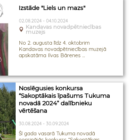
Izstāde "Liels un mazs"
02.08.2024 - 04.10.2024
Kandavas novadpētniecības
muzejs
No 2. augusta līdz 4. oktobrim
Kandavas novadpētniecības muzejā
apskatāma Ilvas Bārenes ...
Noslēgusies konkursa
“Sakoptākais īpašums Tukuma
novadā 2024” dalībnieku
vērtēšana
30.08.2024 - 30.09.2024
Šī gada vasarā Tukuma novadā
norisinājās konkurss “Sakoptākais