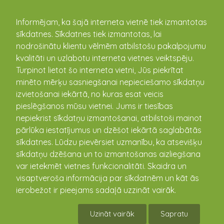
kandava.lv
Informējam, ka šajā interneta vietnē tiek izmantotas
sīkdatnes. Sīkdatnes tiek izmantotas, lai
nodrošinātu klientu vēlmēm atbilstošu pakalpojumu
PASĀKUMU
kvalitāti un uzlabotu interneta vietnes veiktspēju.
Turpinot lietot šo interneta vietni, Jūs piekrītat
KALENDĀRS
minēto mērķu sasniegšanai nepieciešamo sīkdatņu
izvietošanai iekārtā, no kuras esat veicis
pieslēgšanos mūsu vietnei. Jums ir tiesības
nepiekrist sīkdatņu izmantošanai, atbilstoši mainot
pārlūka iestatījumus un dzēšot iekārtā saglabātās
sīkdatnes. Lūdzu pievērsiet uzmanību, ka atsevišķu
sīkdatņu dzēšana un to izmantošanas aizliegšana
var ietekmēt vietnes funkcionalitāti. Skaidra un
visaptveroša informācija par sīkdatnēm un kāt ās
ierobežot ir pieejams sadaļā uzzināt vairāk.
TEMATISKĀ ZEMNIEKU BALLE
Uzināt vairāk
Sapratu