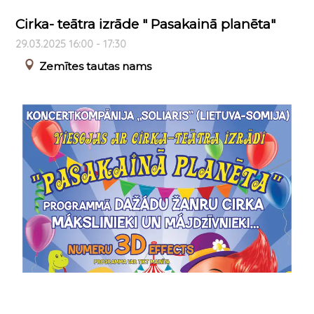
Cirka- teātra izrāde " Pasakainā planēta"
29.03.2025 16:00 - 17:30
Zemītes tautas nams