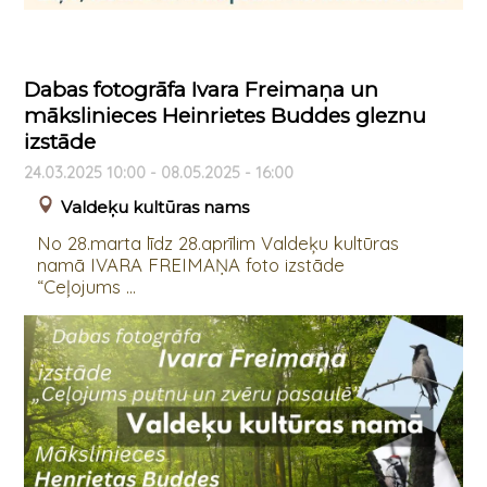
Dabas fotogrāfa Ivara Freimaņa un
mākslinieces Heinrietes Buddes gleznu
izstāde
24.03.2025 10:00 - 08.05.2025 - 16:00
Valdeķu kultūras nams
No 28.marta līdz 28.aprīlim Valdeķu kultūras
namā IVARA FREIMAŅA foto izstāde
“Ceļojums ...