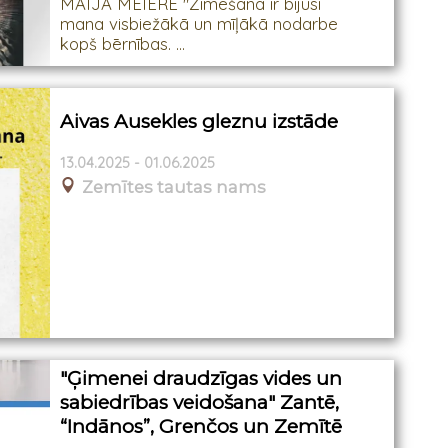
MAIJA MEIERE "Zīmēšana ir bijusi
mana visbiežākā un mīļākā nodarbe
kopš bērnības. ...
Aivas Ausekles gleznu izstāde
13.04.2025 - 01.06.2025
Zemītes tautas nams
"Ģimenei draudzīgas vides un
sabiedrības veidošana" Zantē,
“Indānos”, Grenčos un Zemītē