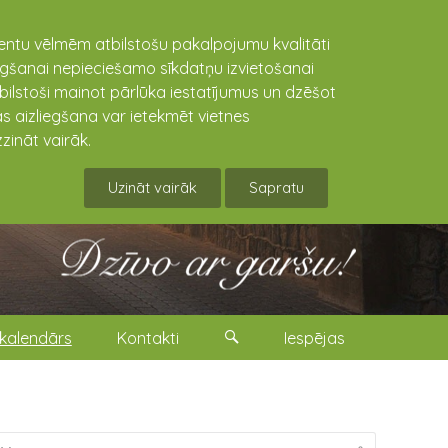
lientu vēlmēm atbilstošu pakalpojumu kvalitāti
niegšanai nepieciešamo sīkdatņu izvietošanai
tbilstoši mainot pārlūka iestatījumus un dzēšot
s aizliegšana var ietekmēt vietnes
zināt vairāk.
Uzināt vairāk
Sapratu
kalendārs
Kontakti
Iespējas