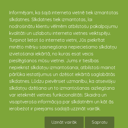
kandava.lv
Informējam, ka šajā interneta vietnē tiek izmantotas
sīkdatnes. Sīkdatnes tiek izmantotas, lai
nodrošinātu klientu vēlmēm atbilstošu pakalpojumu
PASĀKUMU
kvalitāti un uzlabotu interneta vietnes veiktspēju.
Turpinot lietot šo interneta vietni, Jūs piekrītat
KALENDĀRS
minēto mērķu sasniegšanai nepieciešamo sīkdatņu
izvietošanai iekārtā, no kuras esat veicis
pieslēgšanos mūsu vietnei. Jums ir tiesības
nepiekrist sīkdatņu izmantošanai, atbilstoši mainot
pārlūka iestatījumus un dzēšot iekārtā saglabātās
sīkdatnes. Lūdzu pievērsiet uzmanību, ka atsevišķu
sīkdatņu dzēšana un to izmantošanas aizliegšana
var ietekmēt vietnes funkcionalitāti. Skaidra un
visaptveroša informācija par sīkdatnēm un kāt ās
ierobežot ir pieejams sadaļā uzzināt vairāk.
Vasarsvētku tirdziņš
Uzināt vairāk
Sapratu