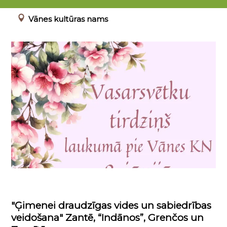
08.06.2025 15:00 - 19:00
Vānes kultūras nams
"Ģimenei draudzīgas vides un sabiedrības
veidošana" Zantē, “Indānos”, Grenčos un