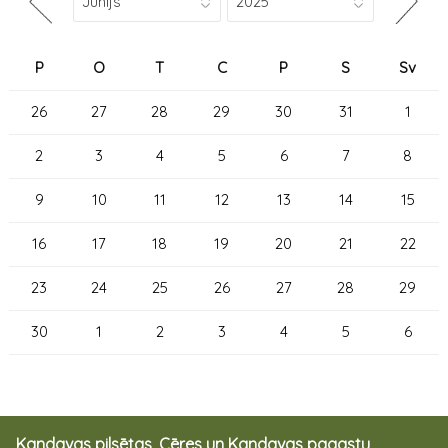
P
O
T
C
P
S
Sv
26
27
28
29
30
31
1
2
3
4
5
6
7
8
9
10
11
12
13
14
15
16
17
18
19
20
21
22
23
24
25
26
27
28
29
30
1
2
3
4
5
6
Kandavas pilsētas, Cēres un Kandavas pagastu