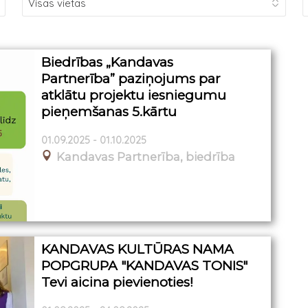
Biedrības „Kandavas
Partnerība” paziņojums par
atklātu projektu iesniegumu
pieņemšanas 5.kārtu
01.09.2025 - 01.10.2025
Kandavas Partnerība, biedrība
KANDAVAS KULTŪRAS NAMA
POPGRUPA "KANDAVAS TONIS"
Tevi aicina pievienoties!