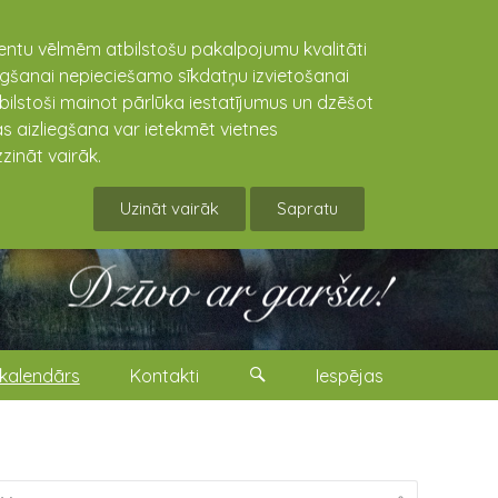
lientu vēlmēm atbilstošu pakalpojumu kvalitāti
niegšanai nepieciešamo sīkdatņu izvietošanai
tbilstoši mainot pārlūka iestatījumus un dzēšot
s aizliegšana var ietekmēt vietnes
zināt vairāk.
Uzināt vairāk
Sapratu
kalendārs
Kontakti
Iespējas