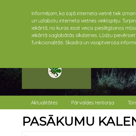
Informējam, ka šajā interneta vietnē tiek izman
un uzlabotu interneta vietnes veiktspēju. Turpi
iekārtā, no kuras esat veicis pieslēgšanos mūsu
iekārtā saglabātās sīkdatnes. Lūdzu pievērsie
funkcionalitāti. Skaidra un visaptveroša inform
Aktualitātes
Pārvaldes teritorija
Tūr
PASĀKUMU KALE