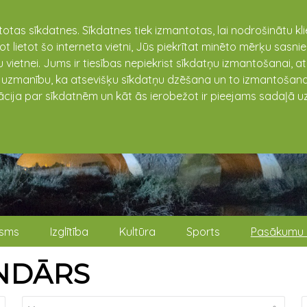
totas sīkdatnes. Sīkdatnes tiek izmantotas, lai nodrošinātu k
not lietot šo interneta vietni, Jūs piekrītat minēto mērķu sas
 vietnei. Jums ir tiesības nepiekrist sīkdatņu izmantošanai, a
t uzmanību, ka atsevišķu sīkdatņu dzēšana un to izmantošana
ācija par sīkdatnēm un kāt ās ierobežot ir pieejams sadaļā uz
isms
Izglītība
Kultūra
Sports
Pasākumu 
NDĀRS