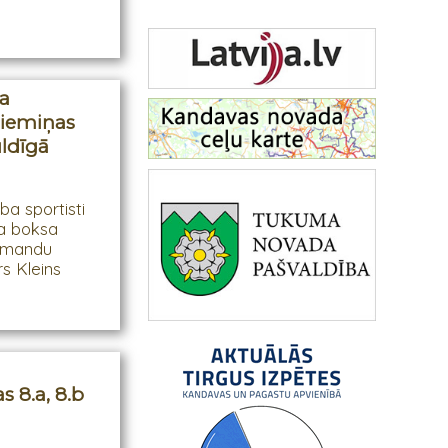
a
piemiņas
uldīgā
a sportisti
a boksa
komandu
rs Kleins
s 8.a, 8.b