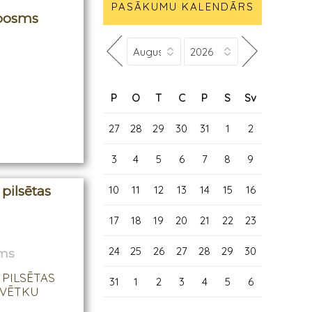
PASĀKUMU KALENDĀRS
.posms
P
O
T
C
P
S
Sv
27
28
29
30
31
1
2
3
4
5
6
7
8
9
10
11
12
13
14
15
16
pilsētas
17
18
19
20
21
22
23
24
25
26
27
28
29
30
ams
S PILSĒTAS
31
1
2
3
4
5
6
 SVĒTKU