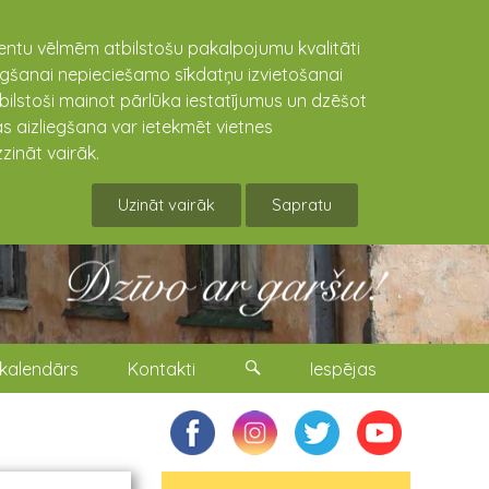
lientu vēlmēm atbilstošu pakalpojumu kvalitāti
niegšanai nepieciešamo sīkdatņu izvietošanai
tbilstoši mainot pārlūka iestatījumus un dzēšot
s aizliegšana var ietekmēt vietnes
zināt vairāk.
Uzināt vairāk
Sapratu
kalendārs
Kontakti
Iespējas