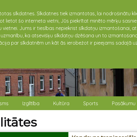
totas sīkdatnes. Sīkdatnes tiek izmantotas, lai nodrošinātu k
not lietot šo interneta vietni, Jūs piekrītat minēto mērķu sas
 vietnei. Jums ir tiesības nepiekrist sīkdatņu izmantošanai, a
t uzmanību, ka atsevišķu sīkdatņu dzēšana un to izmantošana
ācija par sīkdatnēm un kāt ās ierobežot ir pieejams sadaļā uz
isms
Izglītība
Kultūra
Sports
Pasākumu 
itātes