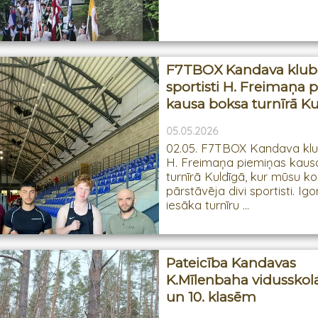
F7TBOX Kandava klub
sportisti H. Freimaņa 
kausa boksa turnīrā K
05.05.2026
02.05. F7TBOX Kandava klub
H. Freimaņa piemiņas kaus
turnīrā Kuldīgā, kur mūsu 
pārstāvēja divi sportisti. Igo
iesāka turnīru ...
Pateicība Kandavas
K.Mīlenbaha vidusskola
un 10. klasēm