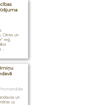
cības
 Krājuma
s
s, Cēres un
” reģ.
nība
...
ērniņu
andavā
s Promenāde
Kandavas un
nātas uz