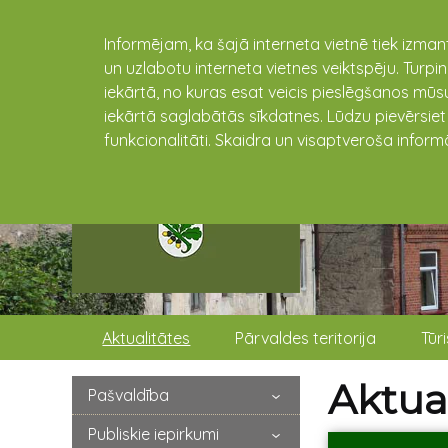
Informējam, ka šajā interneta vietnē tiek izman
un uzlabotu interneta vietnes veiktspēju. Turpi
iekārtā, no kuras esat veicis pieslēgšanos mūsu
iekārtā saglabātās sīkdatnes. Lūdzu pievērsie
funkcionalitāti. Skaidra un visaptveroša inform
Aktualitātes
Pārvaldes teritorija
Tūr
Aktual
Pašvaldība
Publiskie iepirkumi