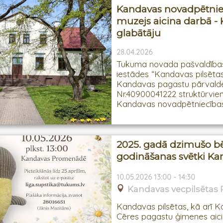
Kandavas novadpētnie
muzejs aicina darbā -
glabātāju
28.04.2026
Tukuma novada pašvaldība
iestādes “Kandavas pilsēta
Kandavas pagastu pārvalde
Nr.40900041222 struktūrvie
Kandavas novadpētniecības 
2025. gadā dzimušo b
godināšanas svētki K
10.05.2026 13:00 - 14:30
Kandavas vecpilsēta
Kandavas pilsētas, kā arī 
Cēres pagastu ģimenes aici