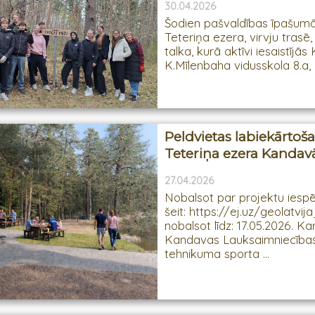
30.04.2026
Šodien pašvaldības īpašumā
Teteriņa ezera, virvju trasē,
talka, kurā aktīvi iesaistījā
K.Mīlenbaha vidusskola 8.a, 8.
Peldvietas labiekārtoš
Teteriņa ezera Kandav
27.04.2026
Nobalsot par projektu iesp
šeit: https://ej.uz/geolatvij
nobalsot līdz: 17.05.2026. K
Kandavas Lauksaimniecība
tehnikuma sporta ...