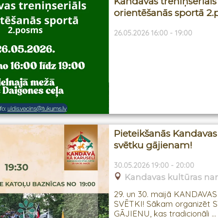
Kandavas treniņseriāls
orientēšanās sportā 2
26.05.2026 16:00 - 19:00
Pieteikšanās Kandavas 
svētku gājienam!
30.05.2026 19:00 - 20:00
Kandavas kultūras n
29. un 30. maijā KANDAVA
SVĒTKI! Sākam organizēt
GĀJIENU, kas tradicionāli ...