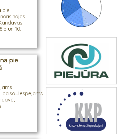
 pie
 norisinājās
s Kandavas
b un 10. ...
ana pie
ā
ējams
a_balso...Iespējams
andavā,
s