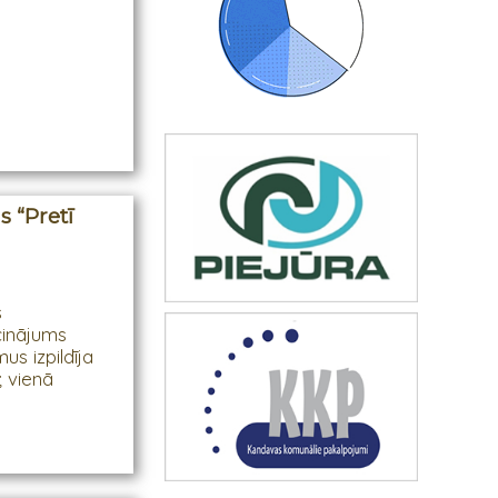
s “Pretī
s
cinājums
us izpildīja
; vienā