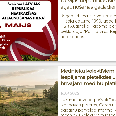
Latvijas Republikas Ne
atjaunošanas gadadie
Ik gadu 4. maijs ir valsts sv
— šajā datumā 1990. gadā L
PSR Augstākā Padome pi
deklarāciju “Par Latvijas Re
neatkarības ...
Mednieku kolektīviem
iespējams pieteikties 
brīvajām medību plat
16.04.2026
Tukuma novada pašvaldības
Kandavas pilsētas, Cēres 
pagastu pārvalde informē, 
mednieku kolektīviem iesp