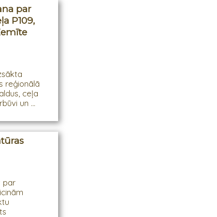
ana par
ļa P109,
Zemīte
uzsākta
s reģionālā
ldus, ceļa
ūvi un ...
atūras
t par
aicinām
ktu
ts