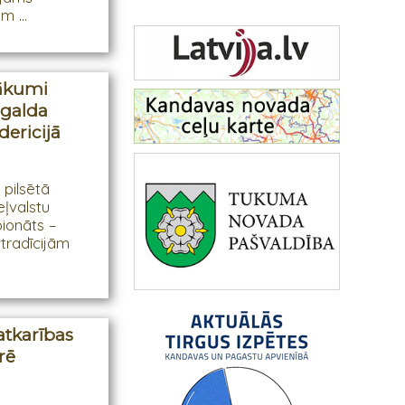
m ...
nākumi
 galda
ericijā
s pilsētā
eļvalstu
ionāts –
tradīcijām
atkarības
rē