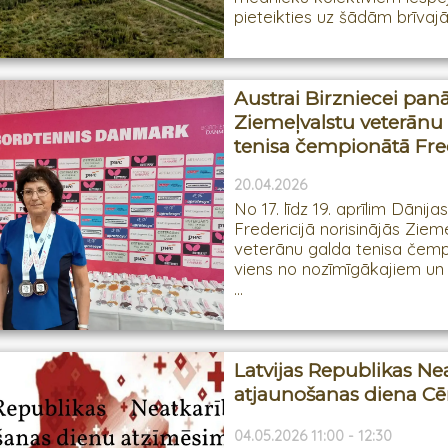
pieteikties uz šādām brīvajā
Austrai Birzniecei pa
Ziemeļvalstu veterānu
tenisa čempionātā Fred
20.04.2026
No 17. līdz 19. aprīlim Dānija
Fredericijā norisinājās Ziem
veterānu galda tenisa čemp
viens no nozīmīgākajiem un 
...
Latvijas Republikas Ne
atjaunošanas diena Cē
04.05.2026 11:00 - 12:30