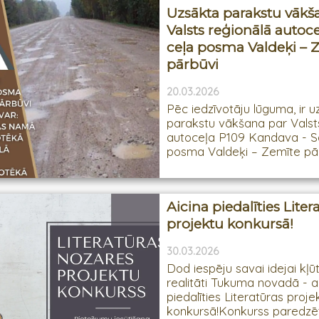
Uzsākta parakstu vākš
Valsts reģionālā autoce
ceļa posma Valdeķi – 
pārbūvi
20.03.2026
Pēc iedzīvotāju lūguma, ir 
parakstu vākšana par Valst
autoceļa P109 Kandava - Sa
posma Valdeķi – Zemīte pārb
Aicina piedalīties Liter
projektu konkursā!
30.03.2026
Dod iespēju savai idejai kļū
realitāti Tukuma novadā - 
piedalīties Literatūras proje
konkursā!Konkurss paredzē