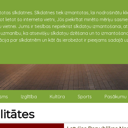
totas sīkdatnes. Sīkdatnes tiek izmantotas, lai nodrošinātu k
not lietot šo interneta vietni, Jūs piekrītat minēto mērķu sas
 vietnei. Jums ir tiesības nepiekrist sīkdatņu izmantošanai, a
t uzmanību, ka atsevišķu sīkdatņu dzēšana un to izmantošana
ācija par sīkdatnēm un kāt ās ierobežot ir pieejams sadaļā uz
isms
Izglītība
Kultūra
Sports
Pasākumu 
itātes