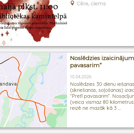
Cēre, ciems
Noslēdzies izaicinājum
pavasarim”
10.04.2026
Noslēdzies 30 dienu iešana
(skriešanas, soļošanas) izai
“Pretī pavasarim”. Nosacījum
(veica vismaz 80 kilometrus
reizē ne mazāk kā 3 ...