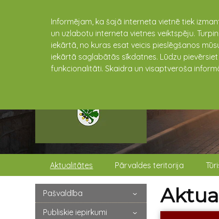
Informējam, ka šajā interneta vietnē tiek izman
un uzlabotu interneta vietnes veiktspēju. Turpi
iekārtā, no kuras esat veicis pieslēgšanos mūsu
iekārtā saglabātās sīkdatnes. Lūdzu pievērsie
funkcionalitāti. Skaidra un visaptveroša inform
Aktualitātes
Pārvaldes teritorija
Tūr
Aktual
Pašvaldība
Publiskie iepirkumi