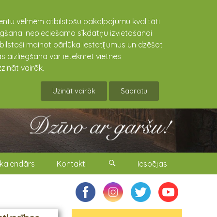
lientu vēlmēm atbilstošu pakalpojumu kvalitāti
niegšanai nepieciešamo sīkdatņu izvietošanai
tbilstoši mainot pārlūka iestatījumus un dzēšot
s aizliegšana var ietekmēt vietnes
zināt vairāk.
Uzināt vairāk
Sapratu
kalendārs
Kontakti
Iespējas