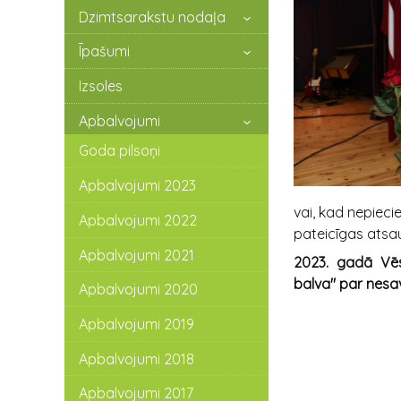
Dzimtsarakstu nodaļa
Īpašumi
Izsoles
Apbalvojumi
Goda pilsoņi
Apbalvojumi 2023
vai, kad nepiec
Apbalvojumi 2022
pateicīgas atsa
Apbalvojumi 2021
2023. gadā Vē
balva" par nesav
Apbalvojumi 2020
Apbalvojumi 2019
Apbalvojumi 2018
Apbalvojumi 2017