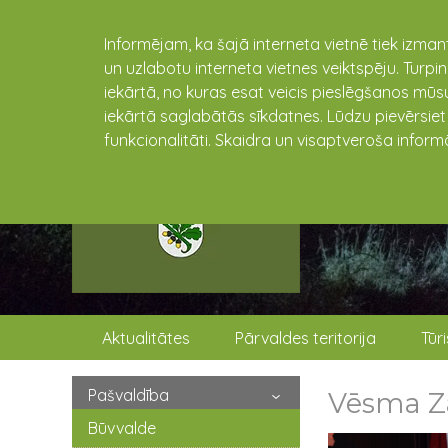
Informējam, ka šajā interneta vietnē tiek izman
un uzlabotu interneta vietnes veiktspēju. Turpi
iekārtā, no kuras esat veicis pieslēgšanos mūsu
iekārtā saglabātās sīkdatnes. Lūdzu pievērsie
funkcionalitāti. Skaidra un visaptveroša inform
Aktualitātes
Pārvaldes teritorija
Tūr
Pašvaldība
Vēsma Z
Būvvalde