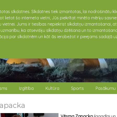
totas sīkdatnes. Sīkdatnes tiek izmantotas, lai nodrošinātu k
not lietot šo interneta vietni, Jūs piekrītat minēto mērķu sas
 vietnei. Jums ir tiesības nepiekrist sīkdatņu izmantošanai, a
t uzmanību, ka atsevišķu sīkdatņu dzēšana un to izmantošana
ācija par sīkdatnēm un kāt ās ierobežot ir pieejams sadaļā uz
isms
Izglītība
Kultūra
Sports
Pasākumu 
apacka
Vēsma Zapacka
ilggadīgi un