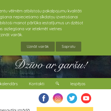
lientu vēlmēm atbilstošu pakalpojumu kvalitāti
niegšanai nepieciešamo sīkdatņu izvietošanai
tbilstoši mainot pārlūka iestatījumus un dzēšot
s aizliegšana var ietekmēt vietnes
zināt vairāk.
Uzināt vairāk
Sapratu
kalendārs
Kontakti
Iespējas
 nesavtīgi strādā