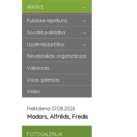
ARHĪVS
Publiskie iepirkumi
Sociālā palīdzība
Uzņēmējdarbība
Nevalstiskās organizācijas
Vakances
Visas galerijas
Video
Piektdiena 07.08.2026
Madars, Alfrēds, Fredis
FOTOGALERIJA