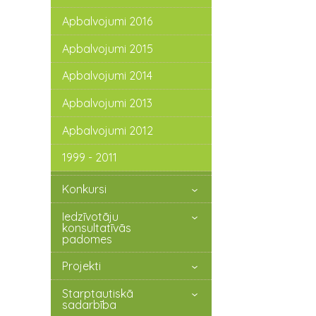
Apbalvojumi 2016
Apbalvojumi 2015
Apbalvojumi 2014
Apbalvojumi 2013
Apbalvojumi 2012
1999 - 2011
Konkursi
Iedzīvotāju
konsultatīvās
padomes
Projekti
Starptautiskā
sadarbība