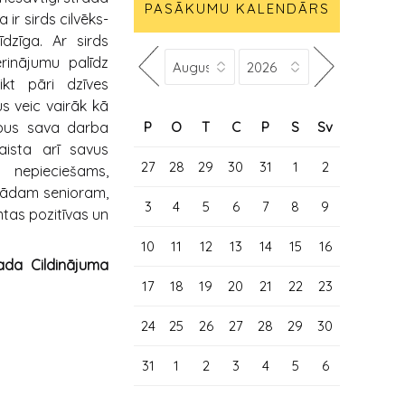
PASĀKUMU KALENDĀRS
ir sirds cilvēks-
īdzīga. Ar sirds
ierinājumu palīdz
ikt pāri dzīves
s veic vairāk kā
P
O
T
C
P
S
Sv
rpus sava darba
saista arī savus
27
28
29
30
31
1
2
nepieciešams,
kādam senioram,
3
4
5
6
7
8
9
tas pozitīvas un
10
11
12
13
14
15
16
da Cildinājuma
17
18
19
20
21
22
23
24
25
26
27
28
29
30
31
1
2
3
4
5
6