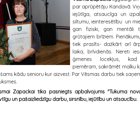
par aprūpētāju Kandavā. Viņa 
iejūtīga, atsaucīga un izpal
siltumu, ieinteresētību un m
gan fiziski, gan mentāli t
grūtajiem brīžiem. Pienākumu
tiek prasīts- dažkārt arī ā
laika, brīvdienās. Nereti ie
ģimenes locekļus, kad 
piemēram, sakrāmēt malku 
iešams kādu senioru kur aizvest. Par Vēsmas darbu tiek saņem
uksmes.
smai Zapackai tika pasniegts apbalvojums "Tukuma nova
tīgu un pašaizliedzīgu darbu, sirsnību, iejūtību un atsaucību.