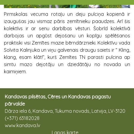
Pirmskolas vecuma rotaļu un deju pulciņa kopienā ir
izaugušas jau vismaz pāris zemītnieku paaudzes. Arī šis
kolektīvs ir ar senu darbības vēsturi. Šobrīd kolektīvā
darbojas un apgūst dejošanu un kopīgu spēlēšanos
praktiski visi Zemītes mazie bērndārznieki. Kolektīvu vada
Solvita Kalinjuka un viņu galvenais draugu saiets ir “ Kling,
klang, esam klāt!”, kurš Zemītes TN parasti pulcina ap
simtu mazo dejotāju un dziedātāju no novada un
kaimiņiem.
Kandavas pilsētas, Cēres un Kandavas pagastu
pārvalde
Dārza iela 6, Kandava, Tukuma novads, Latvija, LV-3120
(+371) 63182028
www.kandava.lv
Lapas karte