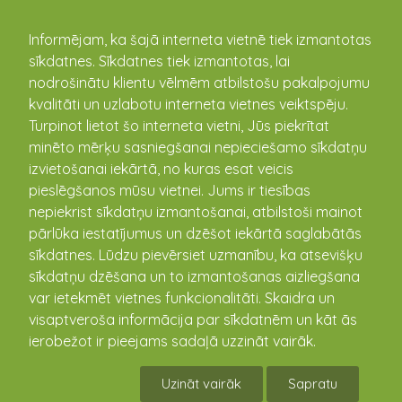
kandava.lv
Informējam, ka šajā interneta vietnē tiek izmantotas
sīkdatnes. Sīkdatnes tiek izmantotas, lai
Zemītes bērnu rotaļu un deju
nodrošinātu klientu vēlmēm atbilstošu pakalpojumu
pulciņš
kvalitāti un uzlabotu interneta vietnes veiktspēju.
Turpinot lietot šo interneta vietni, Jūs piekrītat
minēto mērķu sasniegšanai nepieciešamo sīkdatņu
izvietošanai iekārtā, no kuras esat veicis
pieslēgšanos mūsu vietnei. Jums ir tiesības
nepiekrist sīkdatņu izmantošanai, atbilstoši mainot
pārlūka iestatījumus un dzēšot iekārtā saglabātās
sīkdatnes. Lūdzu pievērsiet uzmanību, ka atsevišķu
sīkdatņu dzēšana un to izmantošanas aizliegšana
var ietekmēt vietnes funkcionalitāti. Skaidra un
visaptveroša informācija par sīkdatnēm un kāt ās
ierobežot ir pieejams sadaļā uzzināt vairāk.
Uzināt vairāk
Sapratu