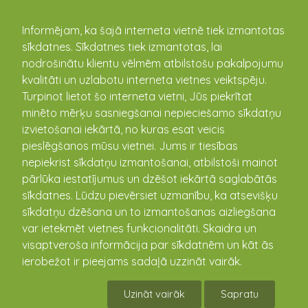
kandava.lv
Informējam, ka šajā interneta vietnē tiek izmantotas
sīkdatnes. Sīkdatnes tiek izmantotas, lai
Zigurds Megnis
nodrošinātu klientu vēlmēm atbilstošu pakalpojumu
kvalitāti un uzlabotu interneta vietnes veiktspēju.
Turpinot lietot šo interneta vietni, Jūs piekrītat
Zigurds Megnis
kā aktīvs un
minēto mērķu sasniegšanai nepieciešamo sīkdatņu
sabiedrisks iedzīvotājs
izvietošanai iekārtā, no kuras esat veicis
veicinājis Kandavas
pieslēgšanos mūsu vietnei. Jums ir tiesības
novada attīstību, gan
nepiekrist sīkdatņu izmantošanai, atbilstoši mainot
regulāri izsakot
pārlūka iestatījumus un dzēšot iekārtā saglabātās
priekšlikumus novada
sīkdatnes. Lūdzu pievērsiet uzmanību, ka atsevišķu
labiekārtošanā, gan
sīkdatņu dzēšana un to izmantošanas aizliegšana
veicinot patriotisko audzināšanu jaunatnei. Kopš
var ietekmēt vietnes funkcionalitāti. Skaidra un
2009.gada vada Kandavas novada pensionāru biedrību.
visaptveroša informācija par sīkdatnēm un kāt ās
Būdams pensionāru biedrības priekšsēdētājs, Zigurds
ierobežot ir pieejams sadaļā uzzināt vairāk.
Megnis aktīvi iesaistījās par Kandavas novada
saglabāšanu, piedalījies administratīvi teritoriālās
Uzināt vairāk
Sapratu
reformas komisijas sēdēs, iesniedzot priekšlikumus un