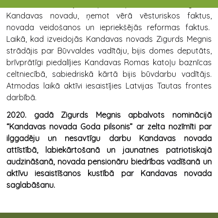
analītisku skaidrojumu par nepieciešamību saglabāt
Kandavas novadu, ņemot vērā vēsturiskos faktus,
novada veidošanos un iepriekšējās reformas faktus.
Laikā, kad izveidojās Kandavas novads Zigurds Megnis
strādājis par Būvvaldes vadītāju, bijis domes deputāts,
brīvprātīgi piedalījies Kandavas Romas katoļu baznīcas
celtniecībā, sabiedriskā kārtā bijis būvdarbu vadītājs.
Atmodas laikā aktīvi iesaistījies Latvijas Tautas frontes
darbībā.
2020. gadā Zigurds Megnis apbalvots nominācijā
“Kandavas novada Goda pilsonis” ar zelta nozīmīti
par
ilggadēju un nesavtīgu darbu Kandavas novada
attīstībā, labiekārtošanā un jaunatnes patriotiskajā
audzināšanā, novada pensionāru biedrības vadīšanā un
aktīvu iesaistīšanos kustībā par Kandavas novada
saglabāšanu.