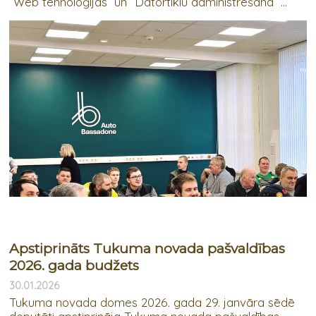
“Web tehnoloģijas” un “Datortīklu administrēšana” ...
Apstiprināts Tukuma novada pašvaldības
2026. gada budžets
30.01.2026
Tukuma novada domes 2026. gada 29. janvāra sēdē