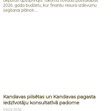
deputāti apstiprināja Tukuma novada pašvaldības
2026. gada budžetu, kur finanšu resursi izdevumu
segšanai plānoti ...
Kandavas pilsētas un Kandavas pagasta
iedzīvotāju konsultatīvā padome
09.02.2026