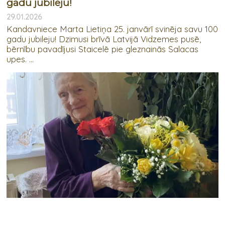
gadu jubileju!
29.01.2026
Kandavniece Marta Lietiņa 25. janvārī svinēja savu 100
gadu jubileju! Dzimusi brīvā Latvijā Vidzemes pusē,
bērnību pavadījusi Staicelē pie gleznainās Salacas
upes. ...