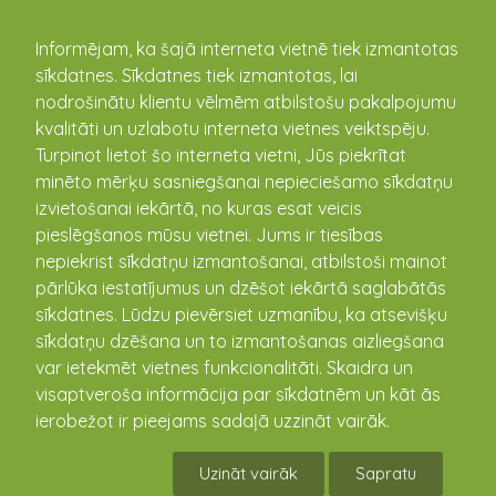
kandava.lv
Informējam, ka šajā interneta vietnē tiek izmantotas
sīkdatnes. Sīkdatnes tiek izmantotas, lai
nodrošinātu klientu vēlmēm atbilstošu pakalpojumu
kvalitāti un uzlabotu interneta vietnes veiktspēju.
Turpinot lietot šo interneta vietni, Jūs piekrītat
minēto mērķu sasniegšanai nepieciešamo sīkdatņu
izvietošanai iekārtā, no kuras esat veicis
pieslēgšanos mūsu vietnei. Jums ir tiesības
Aktualitātes
nepiekrist sīkdatņu izmantošanai, atbilstoši mainot
pārlūka iestatījumus un dzēšot iekārtā saglabātās
sīkdatnes. Lūdzu pievērsiet uzmanību, ka atsevišķu
Cēres sporta hallē norisinājās "Cēres kausa -
sīkdatņu dzēšana un to izmantošanas aizliegšana
2026" florbolā 1. posms.
var ietekmēt vietnes funkcionalitāti. Skaidra un
04.02.2026
visaptveroša informācija par sīkdatnēm un kāt ās
Piektdien, 30. janvārī, Cēres sporta hallē norisinājās
ierobežot ir pieejams sadaļā uzzināt vairāk.
"Cēres kausa - 2026" florbolā 1. posms. Piedalījās
komandas no Slampes, Ventspils, Kandavas un Cēres.
Uzināt vairāk
Sapratu
Tika ...