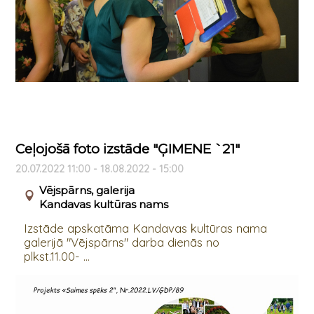
Ceļojošā foto izstāde "ĢIMENE `21"
20.07.2022 11:00 - 18.08.2022 - 15:00
Vējspārns, galerija
Kandavas kultūras nams
Izstāde apskatāma Kandavas kultūras nama
galerijā "Vējspārns" darba dienās no
plkst.11.00- ...