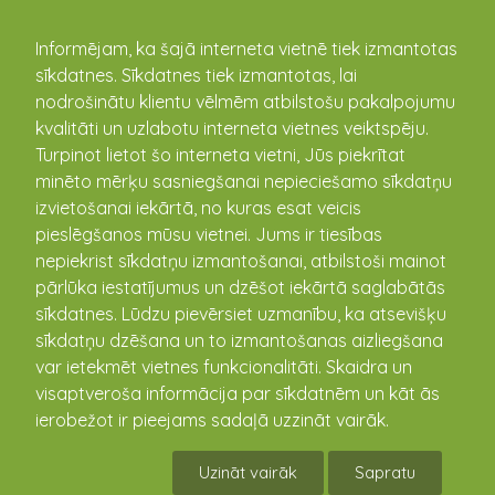
kandava.lv
Informējam, ka šajā interneta vietnē tiek izmantotas
sīkdatnes. Sīkdatnes tiek izmantotas, lai
nodrošinātu klientu vēlmēm atbilstošu pakalpojumu
PASĀKUMU
kvalitāti un uzlabotu interneta vietnes veiktspēju.
Turpinot lietot šo interneta vietni, Jūs piekrītat
KALENDĀRS
minēto mērķu sasniegšanai nepieciešamo sīkdatņu
izvietošanai iekārtā, no kuras esat veicis
pieslēgšanos mūsu vietnei. Jums ir tiesības
nepiekrist sīkdatņu izmantošanai, atbilstoši mainot
pārlūka iestatījumus un dzēšot iekārtā saglabātās
sīkdatnes. Lūdzu pievērsiet uzmanību, ka atsevišķu
sīkdatņu dzēšana un to izmantošanas aizliegšana
var ietekmēt vietnes funkcionalitāti. Skaidra un
visaptveroša informācija par sīkdatnēm un kāt ās
ierobežot ir pieejams sadaļā uzzināt vairāk.
Rotax Nordic Latvia un Latvijas Rotax
Izaicinājuma Kauss
Uzināt vairāk
Sapratu