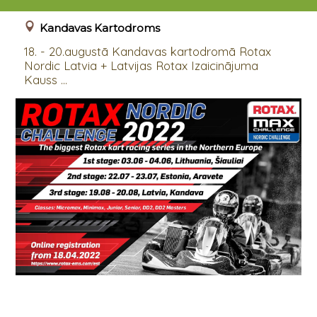
18.08.2022 - 20.08.2022
Kandavas Kartodroms
18. - 20.augustā Kandavas kartodromā Rotax
Nordic Latvia + Latvijas Rotax Izaicinājuma
Kauss ...