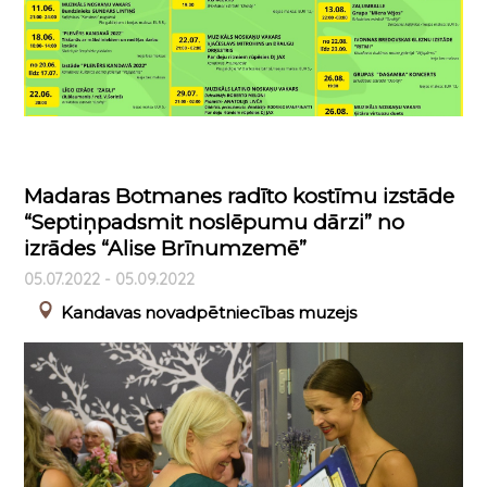
Madaras Botmanes radīto kostīmu izstāde
“Septiņpadsmit noslēpumu dārzi” no
izrādes “Alise Brīnumzemē”
05.07.2022 - 05.09.2022
Kandavas novadpētniecības muzejs