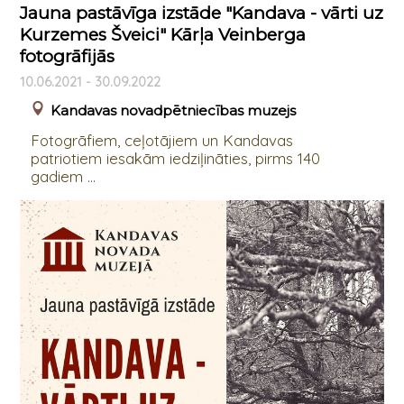
Jauna pastāvīga izstāde "Kandava - vārti uz
Kurzemes Šveici" Kārļa Veinberga
fotogrāfijās
10.06.2021 - 30.09.2022
Kandavas novadpētniecības muzejs
Fotogrāfiem, ceļotājiem un Kandavas
patriotiem iesakām iedziļināties, pirms 140
gadiem ...