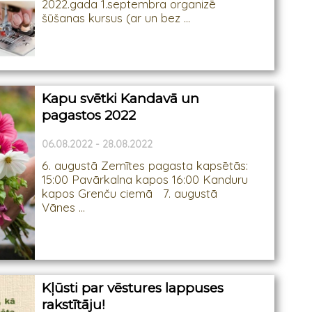
2022.gada 1.septembra organizē
šūšanas kursus (ar un bez ...
Kapu svētki Kandavā un
pagastos 2022
06.08.2022 - 28.08.2022
6. augustā Zemītes pagasta kapsētās:
15:00 Pavārkalna kapos 16:00 Kanduru
kapos Grenču ciemā 7. augustā
Vānes ...
Kļūsti par vēstures lappuses
rakstītāju!