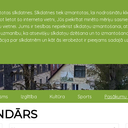
totas sīkdatnes. Sīkdatnes tiek izmantotas, lai nodrošinātu k
not lietot šo interneta vietni, Jūs piekrītat minēto mērķu sas
 vietnei. Jums ir tiesības nepiekrist sīkdatņu izmantošanai, a
t uzmanību, ka atsevišķu sīkdatņu dzēšana un to izmantošana
ācija par sīkdatnēm un kāt ās ierobežot ir pieejams sadaļā uz
isms
Izglītība
Kultūra
Sports
Pasākumu 
NDĀRS