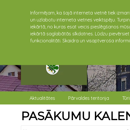
Informējam, ka šajā interneta vietnē tiek izman
un uzlabotu interneta vietnes veiktspēju. Turpi
iekārtā, no kuras esat veicis pieslēgšanos mūsu
iekārtā saglabātās sīkdatnes. Lūdzu pievērsie
funkcionalitāti. Skaidra un visaptveroša inform
Aktualitātes
Pārvaldes teritorija
Tūr
PASĀKUMU KALE