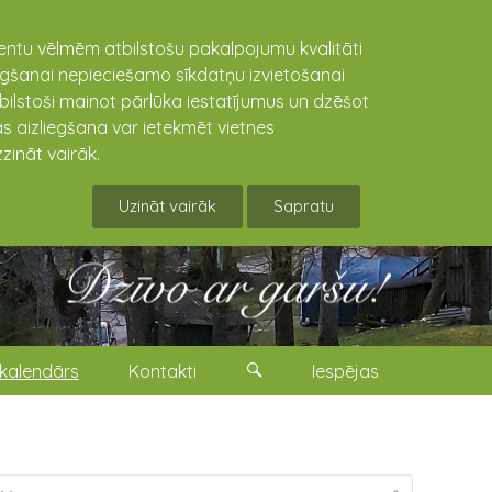
lientu vēlmēm atbilstošu pakalpojumu kvalitāti
niegšanai nepieciešamo sīkdatņu izvietošanai
tbilstoši mainot pārlūka iestatījumus un dzēšot
s aizliegšana var ietekmēt vietnes
zināt vairāk.
Uzināt vairāk
Sapratu
kalendārs
Kontakti
Iespējas