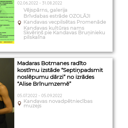
02.06.2022 - 31.08.2022
Vējspārns, galerija
Brīvdabas estrāde OZOLĀJI
Kandavas vecpilsētas Promenāde
Kandavas kultūras nams
Skvēriņš pie Kandavas Bruņinieku
pilskalna
Madaras Botmanes radīto
kostīmu izstāde “Septiņpadsmit
noslēpumu dārzi” no izrādes
“Alise Brīnumzemē”
05.07.2022 - 05.09.2022
Kandavas novadpētniecības
muzejs