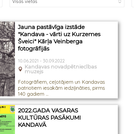
Jauna pastāvīga izstāde
"Kandava - vārti uz Kurzemes
Šveici" Kārļa Veinberga
fotogrāfijās
10.06.2021 - 30.09.2022
Kandavas novadpētniecības
muzejs
Fotogrāfiem, ceļotājiem un Kandavas
patriotiem iesakām iedziļināties, pirms
140 gadiem ...
2022.GADA VASARAS
KULTŪRAS PASĀKUMI
KANDAVĀ