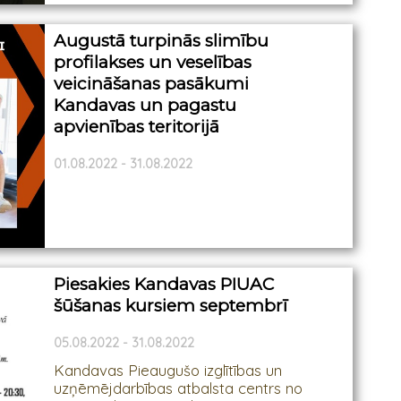
Augustā turpinās slimību
profilakses un veselības
veicināšanas pasākumi
Kandavas un pagastu
apvienības teritorijā
01.08.2022 - 31.08.2022
Piesakies Kandavas PIUAC
šūšanas kursiem septembrī
05.08.2022 - 31.08.2022
Kandavas Pieaugušo izglītības un
uzņēmējdarbības atbalsta centrs no