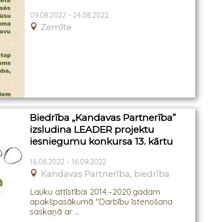
09.08.2022 - 24.08.2022
Zemīte
Biedrība „Kandavas Partnerība”
izsludina LEADER projektu
iesniegumu konkursa 13. kārtu
16.08.2022 - 16.09.2022
Kandavas Partnerība, biedrība
Lauku attīstībai 2014.–2020.gadam
apakšpasākumā "Darbību īstenošana
saskaņā ar ...